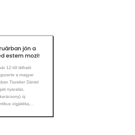
ruárban jön a
éd estem mozi!
ár 12-től látható
ágszerte a magyar
ban Tiszeker Dániel
ati nyaralás,
karácsony) új
tikus vígjátéka,...