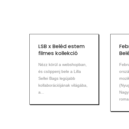
LSB x Beléd estem
Feb
filmes kollekció
Bel
Nézz körül a webshopban,
Febru
és csöppenj bele a Lilla
orsz
Sellei Bags legújabb
mozik
kollaborációjának világába,
(Nyug
a...
Nagy
roman