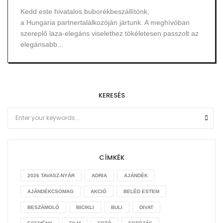
Kedd este hivatalos buborékbeszállítónk,
a Hungaria partnertalálkozóján jártunk. A meghívóban
szereplő laza-elegáns viselethez tökéletesen passzolt az
elegánsabb...
KERESÉS
CÍMKÉK
2026 TAVASZ-NYÁR
ADRIA
AJÁNDÉK
AJÁNDÉKCSOMAG
AKCIÓ
BELÉD ESTEM
BESZÁMOLÓ
BICIKLI
BULI
DIVAT