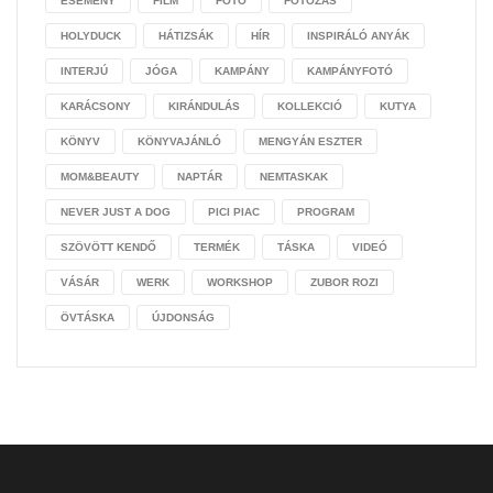
ESEMÉNY
FILM
FOTÓ
FOTÓZÁS
HOLYDUCK
HÁTIZSÁK
HÍR
INSPIRÁLÓ ANYÁK
INTERJÚ
JÓGA
KAMPÁNY
KAMPÁNYFOTÓ
KARÁCSONY
KIRÁNDULÁS
KOLLEKCIÓ
KUTYA
KÖNYV
KÖNYVAJÁNLÓ
MENGYÁN ESZTER
MOM&BEAUTY
NAPTÁR
NEMTASKAK
NEVER JUST A DOG
PICI PIAC
PROGRAM
SZÖVÖTT KENDŐ
TERMÉK
TÁSKA
VIDEÓ
VÁSÁR
WERK
WORKSHOP
ZUBOR ROZI
ÖVTÁSKA
ÚJDONSÁG