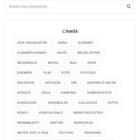
CÍMKÉK
2026 TAVASZ-NYÁR
ADRIA
AJÁNDÉK
AJÁNDÉKCSOMAG
AKCIÓ
BELÉD ESTEM
BESZÁMOLÓ
BICIKLI
BULI
DIVAT
ESEMÉNY
FILM
FOTÓ
FOTÓZÁS
HOLYDUCK
HÁTIZSÁK
HÍR
INSPIRÁLÓ ANYÁK
INTERJÚ
JÓGA
KAMPÁNY
KAMPÁNYFOTÓ
KARÁCSONY
KIRÁNDULÁS
KOLLEKCIÓ
KUTYA
KÖNYV
KÖNYVAJÁNLÓ
MENGYÁN ESZTER
MOM&BEAUTY
NAPTÁR
NEMTASKAK
NEVER JUST A DOG
PICI PIAC
PROGRAM