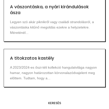
A vászontáska, a nyári kirándulások
ásza
Legyen szó akár piknikről vagy családi strandolásról, a
vászontáska kitűnő megoldás ezekre a helyzetekre.
Méreténél...
A titokzatos kastély
A 2023/2024-es őszi-téli kollekció hangulatvilága nagyon
hamar, nagyon határozottan körvonalazódvajelent meg
előttem. Tudtam, hogy a...
KERESÉS