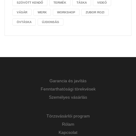
SZÖVÖTT KENDŐ
TERMÉK
TÁSKA
VIDEÓ
VÁSÁR
WERK
WORKSHOP
ZUBOR ROZI
ÖVTÁSKA
ÚJDONSÁG
Garancia és javítás
Fenntarthatósági törekvések
Személyes vásárlás
Törzsvásárlói program
Rólam
Kapcsolat