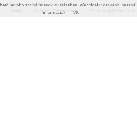
hető legjobb szolgáltatások nyújtásában. Weboldalunk további használa
Kosár
Belépés / Regisztráció
Törzsvásárlói program
információk
OK