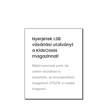
Nyerjetek LSB
vásárlási utalványt
a KidsOasis
magazinnal!
Mától nemcsak print, de
online verzióban is
olvasható, az évszakonként
megjelenő UTAZIK a család
magazin!...