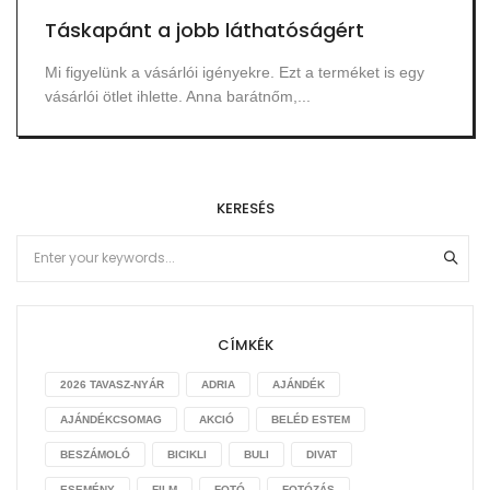
Táskapánt a jobb láthatóságért
Mi figyelünk a vásárlói igényekre. Ezt a terméket is egy
vásárlói ötlet ihlette. Anna barátnőm,...
KERESÉS
CÍMKÉK
2026 TAVASZ-NYÁR
ADRIA
AJÁNDÉK
AJÁNDÉKCSOMAG
AKCIÓ
BELÉD ESTEM
BESZÁMOLÓ
BICIKLI
BULI
DIVAT
ESEMÉNY
FILM
FOTÓ
FOTÓZÁS