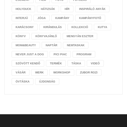
HOLYDUCK
HÁTIZSÁK
HÍR
INSPIRÁLÓ ANYÁK
INTERJÚ
JÓGA
KAMPÁNY
KAMPÁNYFOTÓ
KARÁCSONY
KIRÁNDULÁS
KOLLEKCIÓ
KUTYA
KÖNYV
KÖNYVAJÁNLÓ
MENGYÁN ESZTER
MOM&BEAUTY
NAPTÁR
NEMTASKAK
NEVER JUST A DOG
PICI PIAC
PROGRAM
SZÖVÖTT KENDŐ
TERMÉK
TÁSKA
VIDEÓ
VÁSÁR
WERK
WORKSHOP
ZUBOR ROZI
ÖVTÁSKA
ÚJDONSÁG