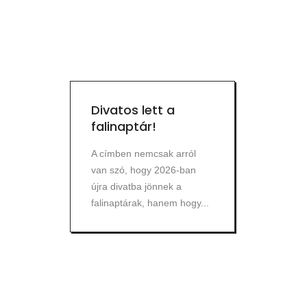
Divatos lett a
falinaptár!
A címben nemcsak arról
van szó, hogy 2026-ban
újra divatba jönnek a
falinaptárak, hanem hogy...