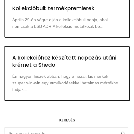
Kollekcióbuli: termékpremierek
Április 29-én végre eljön a kollekcióbuli napja, ahol
nemcsak a LSB ADRIA kollekció mutatkozik be...
A kollekcióhoz készített napozás utáni
krémet a Shedo
Én nagyon hiszek abban, hogy a hazai, kis márkák
szuper win-win együttműködésekkel hatalmas mértékbe
tudják...
KERESÉS