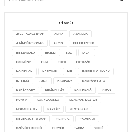
CÍMKÉK
2026 TAVASZ-NYÁR
ADRIA
AJÁNDÉK
AJÁNDÉKCSOMAG
AKCIÓ
BELÉD ESTEM
BESZÁMOLÓ
BICIKLI
BULI
DIVAT
ESEMÉNY
FILM
FOTÓ
FOTÓZÁS
HOLYDUCK
HÁTIZSÁK
HÍR
INSPIRÁLÓ ANYÁK
INTERJÚ
JÓGA
KAMPÁNY
KAMPÁNYFOTÓ
KARÁCSONY
KIRÁNDULÁS
KOLLEKCIÓ
KUTYA
KÖNYV
KÖNYVAJÁNLÓ
MENGYÁN ESZTER
MOM&BEAUTY
NAPTÁR
NEMTASKAK
NEVER JUST A DOG
PICI PIAC
PROGRAM
SZÖVÖTT KENDŐ
TERMÉK
TÁSKA
VIDEÓ