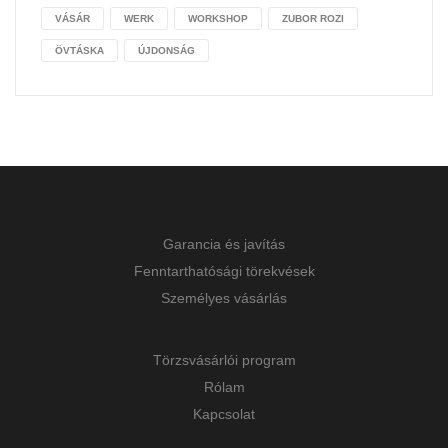
VÁSÁR
WERK
WORKSHOP
ZUBOR ROZI
ÖVTÁSKA
ÚJDONSÁG
Garancia és javítás
Fenntarthatósági törekvések
Személyes vásárlás
Törzsvásárlói program
Rólam
Kapcsolat