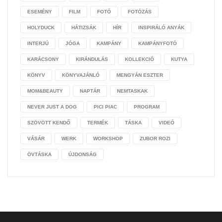
ESEMÉNY
FILM
FOTÓ
FOTÓZÁS
HOLYDUCK
HÁTIZSÁK
HÍR
INSPIRÁLÓ ANYÁK
INTERJÚ
JÓGA
KAMPÁNY
KAMPÁNYFOTÓ
KARÁCSONY
KIRÁNDULÁS
KOLLEKCIÓ
KUTYA
KÖNYV
KÖNYVAJÁNLÓ
MENGYÁN ESZTER
MOM&BEAUTY
NAPTÁR
NEMTASKAK
NEVER JUST A DOG
PICI PIAC
PROGRAM
SZÖVÖTT KENDŐ
TERMÉK
TÁSKA
VIDEÓ
VÁSÁR
WERK
WORKSHOP
ZUBOR ROZI
ÖVTÁSKA
ÚJDONSÁG