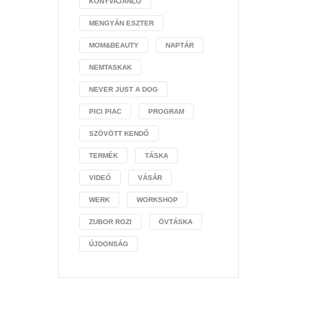
KÖNYVAJÁNLÓ
MENGYÁN ESZTER
MOM&BEAUTY
NAPTÁR
NEMTASKAK
NEVER JUST A DOG
PICI PIAC
PROGRAM
SZÖVÖTT KENDŐ
TERMÉK
TÁSKA
VIDEÓ
VÁSÁR
WERK
WORKSHOP
ZUBOR ROZI
ÖVTÁSKA
ÚJDONSÁG