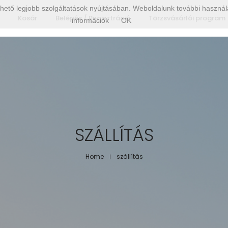
hető legjobb szolgáltatások nyújtásában. Weboldalunk további használa
Kosár
Belépés / Regisztráció
Törzsvásárlói program
információk
OK
SZÁLLÍTÁS
Home
szállítás