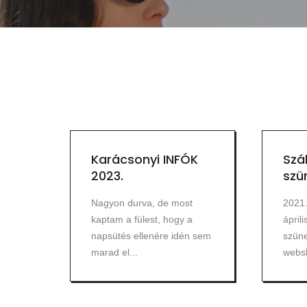
Karácsonyi INFÓK
Szál
2023.
szü
Nagyon durva, de most
2021.
kaptam a fülest, hogy a
ápril
napsütés ellenére idén sem
szüne
marad el...
websh