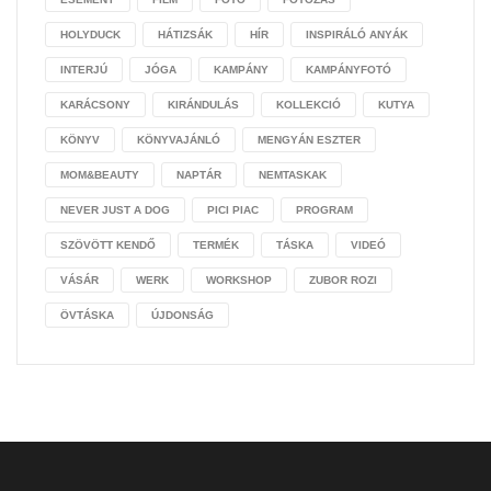
HOLYDUCK
HÁTIZSÁK
HÍR
INSPIRÁLÓ ANYÁK
INTERJÚ
JÓGA
KAMPÁNY
KAMPÁNYFOTÓ
KARÁCSONY
KIRÁNDULÁS
KOLLEKCIÓ
KUTYA
KÖNYV
KÖNYVAJÁNLÓ
MENGYÁN ESZTER
MOM&BEAUTY
NAPTÁR
NEMTASKAK
NEVER JUST A DOG
PICI PIAC
PROGRAM
SZÖVÖTT KENDŐ
TERMÉK
TÁSKA
VIDEÓ
VÁSÁR
WERK
WORKSHOP
ZUBOR ROZI
ÖVTÁSKA
ÚJDONSÁG