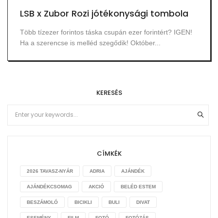
LSB x Zubor Rozi jótékonysági tombola
Több tízezer forintos táska csupán ezer forintért? IGEN!
Ha a szerencse is melléd szegődik! Október...
KERESÉS
CÍMKÉK
2026 TAVASZ-NYÁR
ADRIA
AJÁNDÉK
AJÁNDÉKCSOMAG
AKCIÓ
BELÉD ESTEM
BESZÁMOLÓ
BICIKLI
BULI
DIVAT
ESEMÉNY
FILM
FOTÓ
FOTÓZÁS