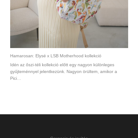
Hamarosan: Elysé x LSB Motherhood kollekció
Idén az őszi-téli kollekció előtt egy nagyon különleges
gyűjteménnyel jelentkezünk. Nagyon örültem, amikor a
Pici…