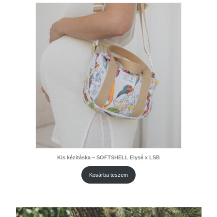
Kis kézitáska – SOFTSHELL Elysé x LSB
Kosárba teszem