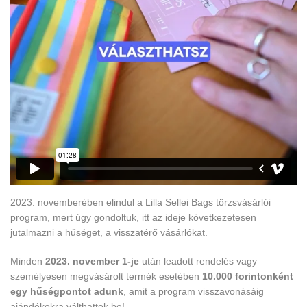
2023. novemberében elindul a Lilla Sellei Bags törzsvásárlói
program, mert úgy gondoltuk, itt az ideje következetesen
jutalmazni a hűséget, a visszatérő vásárlókat.
Minden
2023. november 1-je
után leadott rendelés vagy
személyesen megvásárolt termék esetében
10.000 forintonként
egy hűségpontot adunk
, amit a program visszavonásáig
ajándékokra válthattok be!