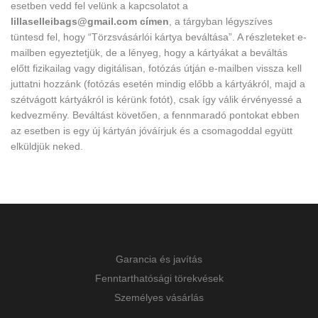
esetben vedd fel velünk a kapcsolatot a
lillaselleibags@gmail.com
címen
, a tárgyban légyszíves
tüntesd fel, hogy “Törzsvásárlói kártya beváltása”. A részleteket e-
mailben egyeztetjük, de a lényeg, hogy a kártyákat a beváltás
előtt fizikailag vagy digitálisan, fotózás útján e-mailben vissza kell
juttatni hozzánk (fotózás esetén mindig előbb a kártyákról, majd a
szétvágott kártyákról is kérünk fotót), csak így válik érvényessé a
kedvezmény. Beváltást követően, a fennmaradó pontokat ebben
az esetben is egy új kártyán jóváírjuk és a csomagoddal együtt
elküldjük neked.
Garancia és javítás
Fenntarthatósági törekvések
Személyes vásárlás