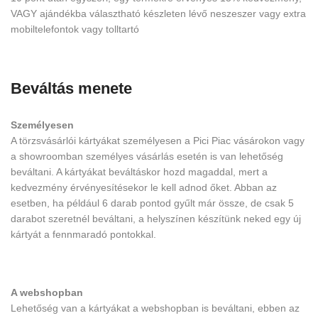
VAGY ajándékba választható készleten lévő neszeszer vagy extra
mobiltelefontok vagy tolltartó
Beváltás menete
Személyesen
A törzsvásárlói kártyákat személyesen a Pici Piac vásárokon vagy
a showroomban személyes vásárlás esetén is van lehetőség
beváltani. A kártyákat beváltáskor hozd magaddal, mert a
kedvezmény érvényesítésekor le kell adnod őket. Abban az
esetben, ha például 6 darab pontod gyűlt már össze, de csak 5
darabot szeretnél beváltani, a helyszínen készítünk neked egy új
kártyát a fennmaradó pontokkal.
A webshopban
Lehetőség van a kártyákat a webshopban is beváltani, ebben az