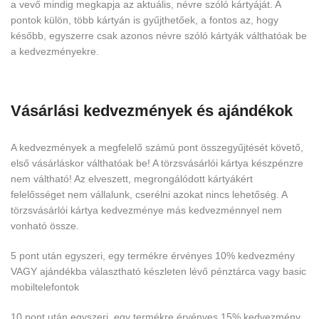
a vevő mindig megkapja az aktuális, névre szóló kártyáját. A
pontok külön, több kártyán is gyűjthetőek, a fontos az, hogy
később, egyszerre csak azonos névre szóló kártyák válthatóak be
a kedvezményekre.
Vásárlási kedvezmények és ajándékok
A kedvezmények a megfelelő számú pont összegyűjtését követő,
első vásárláskor válthatóak be! A törzsvásárlói kártya készpénzre
nem váltható! Az elveszett, megrongálódott kártyákért
felelősséget nem vállalunk, cserélni azokat nincs lehetőség. A
törzsvásárlói kártya kedvezménye más kedvezménnyel nem
vonható össze.
5 pont után egyszeri, egy termékre érvényes 10% kedvezmény
VAGY ajándékba választható készleten lévő pénztárca vagy basic
mobiltelefontok
10 pont után egyszeri, egy termékre érvényes 15% kedvezmény,