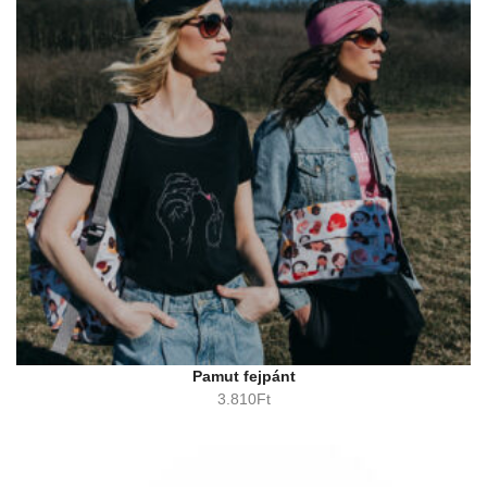
Pamut fejpánt
3.810
Ft