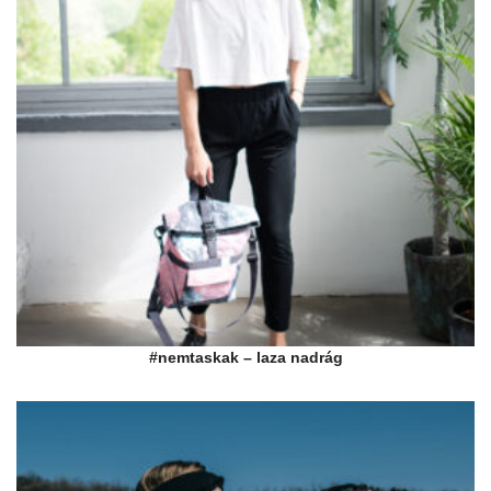
#nemtaskak – laza nadrág