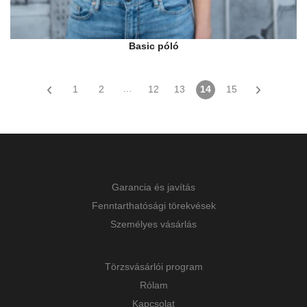
Basic póló
…
1
2
12
13
14
15
Garancia és javítás
Fenntarthatósági törekvések
Személyes vásárlás
Törzsvásárlói program
Rólam
Kapcsolat