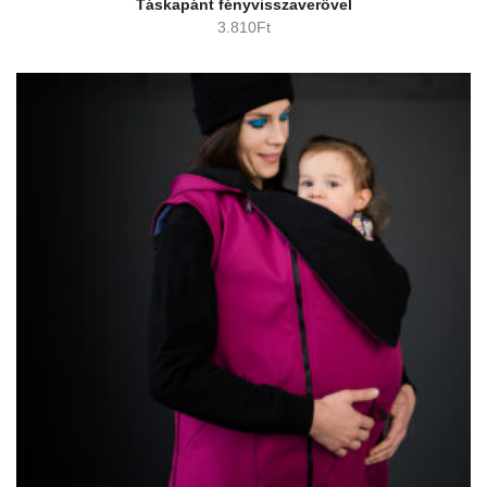
Táskapánt fényvisszaverővel
3.810
Ft