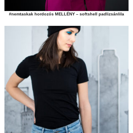
#nemtaskak hordozós MELLÉNY – softshell padlizsánlila