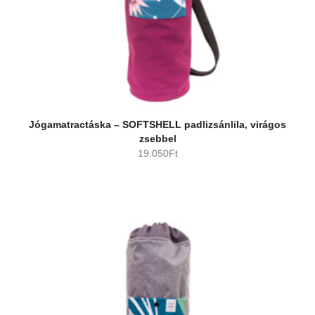
Jógamatractáska – SOFTSHELL padlizsánlila, virágos
zsebbel
19.050
Ft