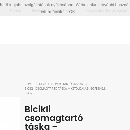
hető legjobb szolgáltatások nyújtásában. Weboldalunk további használa
Kosár
Belépés / Regisztráció
Törzsvásárlói program
információk
OK
HOME
BICIKLI CSOMAGTARTÓ TÁSKÁK
BICIKLI CSOMAGTARTÓ TÁSKA – KÉTOLDALAS, SOFTSHELL
SPORT
Bicikli
csomagtartó
táska –