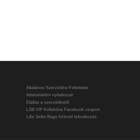
Általános Szerződési Feltételek
Adatvédelmi nyilatkozat
Elállás a szerződéstől
LSB VIP Kollektíva Facebook csoport
Lilla Sellei Bags hírlevél feliratkozás