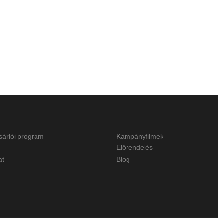
sárlói program
Kampányfilmek
Előrendelés
at
Blog