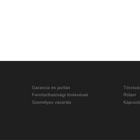
Garancia és javítás
Törzsvá
Fenntarthatósági törekvések
Rólam
Személyes vásárlás
Kapcsol