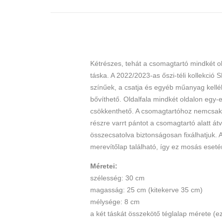
Kétrészes, tehát a csomagtartó mindkét ol
táska. A 2022/2023-as őszi-téli kollekci
színűek, a csatja és egyéb műanyag kellék
bővíthető. Oldalfala mindkét oldalon egy-
csökkenthető. A csomagtartóhoz nemcsak 
részre varrt pántot a csomagtartó alatt átv
összecsatolva biztonságosan fixálhatjuk. 
merevítőlap található, így ez mosás eset
Méretei:
szélesség: 30 cm
magasság: 25 cm (kitekerve 35 cm)
mélysége: 8 cm
a két táskát összekötő téglalap mérete (ez