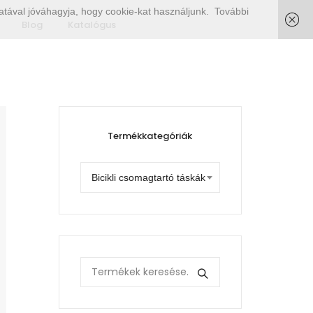
tával jóváhagyja, hogy cookie-kat használjunk.
További
Blog
Katalógus
Termékkategóriák
Bicikli csomagtartó táskák
Search
for: