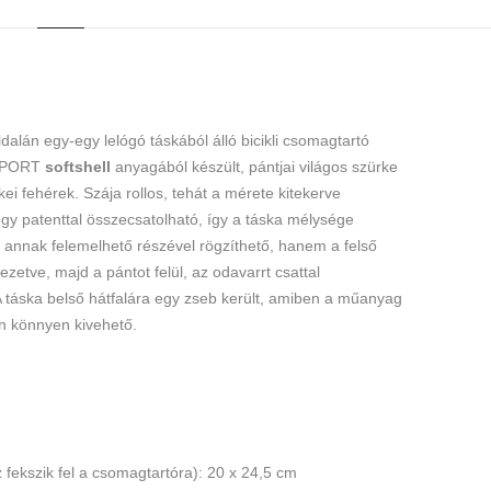
dalán egy-egy lelógó táskából álló bicikli csomagtartó
ó SPORT
softshell
anyagából készült, pántjai világos szürke
ei fehérek. Szája rollos, tehát a mérete kitekerve
egy patenttal összecsatolható, így a táska mélysége
annak felemelhető részével rögzíthető, hanem a felső
ezetve, majd a pántot felül, az odavarrt csattal
A táska belső hátfalára egy zseb került, amiben a műanyag
én könnyen kivehető.
 fekszik fel a csomagtartóra): 20 x 24,5 cm