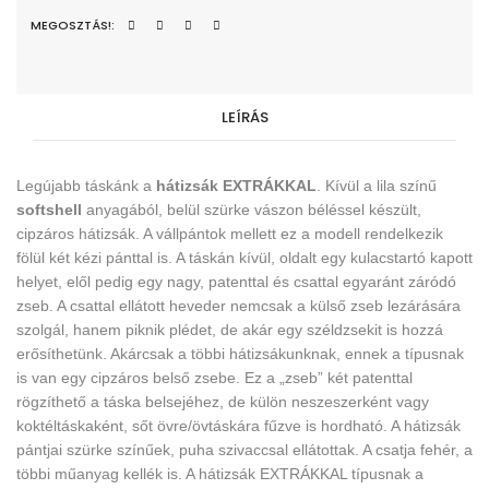
MEGOSZTÁS!:
LEÍRÁS
Legújabb táskánk a
hátizsák EXTRÁKKAL
. Kívül a lila színű
softshell
anyagából
, belül szürke vászon béléssel készült,
cipzáros hátizsák. A vállpántok mellett ez a modell rendelkezik
fölül két kézi pánttal is. A táskán kívül, oldalt egy kulacstartó kapott
helyet, elől pedig egy nagy, patenttal és csattal egyaránt záródó
zseb. A csattal ellátott heveder nemcsak a külső zseb lezárására
szolgál, hanem piknik plédet, de akár egy széldzsekit is hozzá
erősíthetünk. Akárcsak a többi hátizsákunknak, ennek a típusnak
is van egy cipzáros belső zsebe. Ez a „zseb” két patenttal
rögzíthető a táska belsejéhez, de külön neszeszerként vagy
koktéltáskaként, sőt övre/övtáskára fűzve is hordható. A hátizsák
pántjai szürke színűek, puha szivaccsal ellátottak. A csatja fehér, a
többi műanyag kellék is. A hátizsák EXTRÁKKAL típusnak a