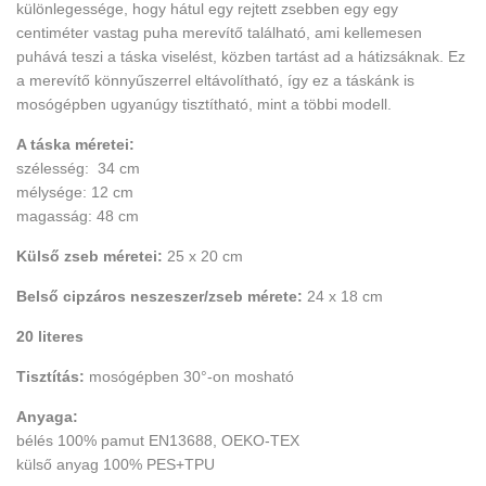
különlegessége, hogy hátul egy rejtett zsebben egy egy
centiméter vastag puha merevítő található, ami kellemesen
puhává teszi a táska viselést, közben tartást ad a hátizsáknak. Ez
a merevítő könnyűszerrel eltávolítható, így ez a táskánk is
mosógépben ugyanúgy tisztítható, mint a többi modell.
A táska méretei:
szélesség: 34 cm
mélysége: 12 cm
magasság: 48 cm
Külső zseb méretei:
25 x 20 cm
Belső cipzáros neszeszer/zseb mérete:
24 x 18 cm
20 literes
Tisztítás:
mosógépben 30°-on mosható
Anyaga:
bélés 100% pamut EN13688, OEKO-TEX
külső anyag 100% PES+TPU