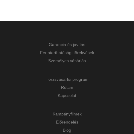
Garancia és javítás
Fenntarthatósági törekvések
Személyes vásárlás
Törzsvásárlói program
Rólam
Kapcsolat
Kampányfilmek
Előrendelés
Blog