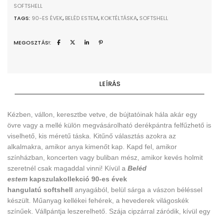
SOFTSHELL
TAGS:
90-ES ÉVEK
,
BELÉD ESTEM
,
KOKTÉLTÁSKA
,
SOFTSHELL
MEGOSZTÁS!:
LEÍRÁS
Kézben, vállon, keresztbe vetve, de bújtatóinak hála akár egy
övre vagy a mellé külön megvásárolható derékpántra felfűzhető is
viselhető, kis méretű táska. Kitűnő választás azokra az
alkalmakra, amikor anya kimenőt kap. Kapd fel, amikor
színházban, koncerten vagy buliban mész, amikor kevés holmit
szeretnél csak magaddal vinni! Kívül a
Beléd
estem
kapszula
kollekció 90-es évek
hangulatú
softshell
anyagából, belül sárga a vászon béléssel
készült
. Műanyag kellékei fehérek, a hevederek világoskék
színűek. Vállpántja leszerelhető. Szája cipzárral záródik, kívül egy