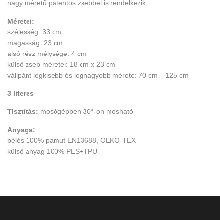
nagy méretű patentos zsebbel is rendelkezik.
Méretei:
szélesség: 33 cm
magasság: 23 cm
alsó rész mélysége: 4 cm
külső zseb méretei: 18 cm x 23 cm
vállpánt legkisebb és legnagyobb mérete: 70 cm – 125 cm
3 literes
Tisztítás:
mosógépben 30°-on mosható
Anyaga:
bélés 100% pamut EN13688, OEKO-TEX
külső anyag 100% PES+TPU