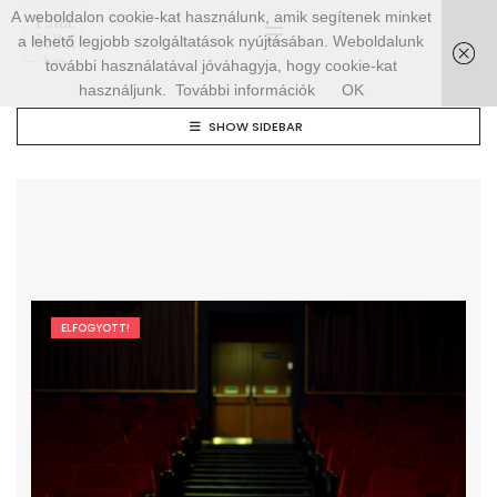
A weboldalon cookie-kat használunk, amik segítenek minket
a lehető legjobb szolgáltatások nyújtásában. Weboldalunk
további használatával jóváhagyja, hogy cookie-kat
használjunk.
További információk
OK
SHOW SIDEBAR
ELFOGYOTT!