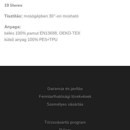
19 literes
Tisztítás:
mosógépben 30°-on mosható
Anyaga:
bélés 100% pamut EN13688, OEKO-TEX
külső anyag 100% PES+TPU
Garancia és javítás
Fenntarthatósági törekvések
Személyes vásárlás
Törzsvásárlói program