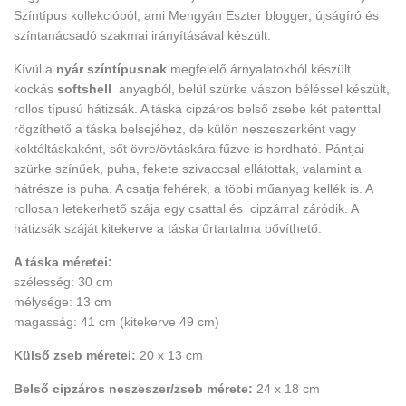
Színtípus kollekcióból, ami Mengyán Eszter blogger, újságíró és
színtanácsadó szakmai irányításával készült.
Kívül a
nyár színtípusnak
megfelelő árnyalatokból készült
kockás
softshell
anyagból, belül szürke vászon béléssel készült,
rollos típusú hátizsák. A táska cipzáros belső zsebe két patenttal
rögzíthető a táska belsejéhez, de külön neszeszerként vagy
koktéltáskaként, sőt övre/övtáskára fűzve is hordható. Pántjai
szürke színűek, puha, fekete szivaccsal ellátottak, valamint a
hátrésze is puha. A csatja fehérek, a többi műanyag kellék is. A
rollosan letekerhető szája egy csattal és cipzárral záródik. A
hátizsák száját kitekerve a táska űrtartalma bővíthető.
A táska méretei:
szélesség: 30 cm
mélysége: 13 cm
magasság: 41 cm (kitekerve 49 cm)
Külső zseb méretei:
20 x 13 cm
Belső cipzáros neszeszer/zseb mérete:
24 x 18 cm