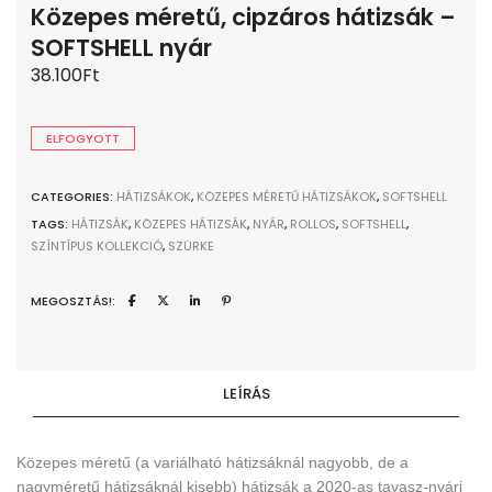
Közepes méretű, cipzáros hátizsák –
SOFTSHELL nyár
38.100
Ft
ELFOGYOTT
CATEGORIES:
HÁTIZSÁKOK
,
KÖZEPES MÉRETŰ HÁTIZSÁKOK
,
SOFTSHELL
TAGS:
HÁTIZSÁK
,
KÖZEPES HÁTIZSÁK
,
NYÁR
,
ROLLOS
,
SOFTSHELL
,
SZÍNTÍPUS KOLLEKCIÓ
,
SZÜRKE
MEGOSZTÁS!:
LEÍRÁS
Közepes méretű (a variálható hátizsáknál nagyobb, de a
nagyméretű hátizsáknál kisebb) hátizsák a 2020-as tavasz-nyári