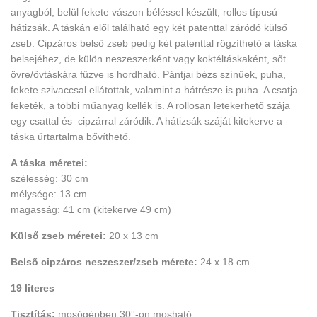
anyagból, belül fekete vászon béléssel készült, rollos típusú
hátizsák. A táskán elől található egy két patenttal záródó külső
zseb. Cipzáros belső zseb pedig két patenttal rögzíthető a táska
belsejéhez, de külön neszeszerként vagy koktéltáskaként, sőt
övre/övtáskára fűzve is hordható. Pántjai bézs színűek, puha,
fekete szivaccsal ellátottak, valamint a hátrésze is puha. A csatja
feketék, a többi műanyag kellék is. A rollosan letekerhető szája
egy csattal és cipzárral záródik. A hátizsák száját kitekerve a
táska űrtartalma bővíthető.
A táska méretei:
szélesség: 30 cm
mélysége: 13 cm
magasság: 41 cm (kitekerve 49 cm)
Külső zseb méretei:
20 x 13 cm
Belső cipzáros neszeszer/zseb mérete:
24 x 18 cm
19 literes
Tisztítás:
mosógépben 30°-on mosható