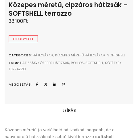
Közepes méretű, cipzáros hátizsák –
SOFTSHELL terrazzo
38.100
Ft
ELFOGYOTT
CATEGORIES:
HÁTIZSÁKOK
,
KÖZEPES MÉRETŰ HÁTIZSÁKOK
,
SOFTSHELL
TAGS:
HÁTIZSÁK
,
KÖZEPES HÁTIZSÁK
,
ROLLOS
,
SOFTSHELL
,
SÖTÉTKÉK
,
TERRAZZO
MEGOSZTÁS!:
LEÍRÁS
Közepes méretű (a variálható hátizsáknál nagyobb, de a
nagyméretű hátizsáknál kisebb) kívül terrazzo
softshell