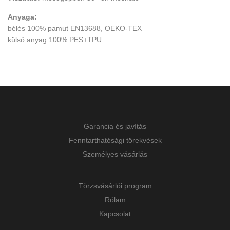
Anyaga:
bélés 100% pamut EN13688, OEKO-TEX
külső anyag 100% PES+TPU
Garancia és javítás
Fenntarthatósági törekvések
Személyes vásárlás
Törzsvásárlói program
Rólam
Kapcsolat