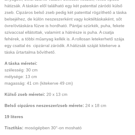
hátizsák. A táskán elől található egy két patenttal záródó külső
zseb. Cipzáros belső zseb pedig két patenttal rögzíthető a táska
belsejéhez, de külön neszeszerként vagy koktéltáskaként, sőt
övre/övtáskára fűzve is hordható. Pántjai szürkék, puha, fekete
szivaccsal ellátottak, valamint a hátrésze is puha. A csatja
fehérek, a többi műanyag kellék is. A rollosan letekerhető szája
egy csattal és cipzárral záródik. A hátizsák száját kitekerve a
táska űrtartalma bővíthető.
A táska méretei:
szélesség: 30 cm
mélysége: 13 cm
magasság: 41 cm (kitekerve 49 cm)
Külső zseb méretei:
20 x 13 cm
Belső cipzáros neszeszer/zseb mérete:
24 x 18 cm
19 literes
Tisztítás:
mosógépben 30°-on mosható