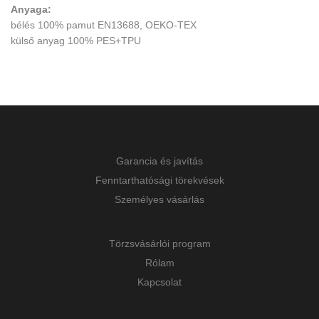
Anyaga:
bélés 100% pamut EN13688, OEKO-TEX
külső anyag 100% PES+TPU
Garancia és javítás
Fenntarthatósági törekvések
Személyes vásárlás
Törzsvásárlói program
Rólam
Kapcsolat