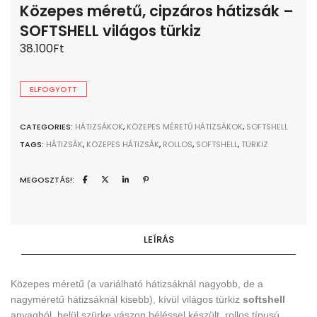
Közepes méretű, cipzáros hátizsák –
SOFTSHELL világos türkiz
38.100
Ft
ELFOGYOTT
CATEGORIES:
HÁTIZSÁKOK
,
KÖZEPES MÉRETŰ HÁTIZSÁKOK
,
SOFTSHELL
TAGS:
HÁTIZSÁK
,
KÖZEPES HÁTIZSÁK
,
ROLLOS
,
SOFTSHELL
,
TÜRKIZ
MEGOSZTÁS!:
LEÍRÁS
Közepes méretű (a variálható hátizsáknál nagyobb, de a
nagyméretű hátizsáknál kisebb), kívül világos türkiz
softshell
anyagból, belül szürke vászon béléssel készült, rollos típusú