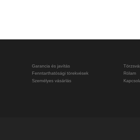
Garancia és javítás
Törzsvá
Fenntarthatósági törekvések
Rólam
Személyes vásárlás
Kapcsol