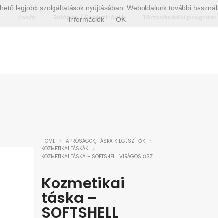
hető legjobb szolgáltatások nyújtásában. Weboldalunk további használa
Kosár
Belépés / Regisztráció
Törzsvásárlói program
információk
OK
HOME
APRÓSÁGOK, TÁSKA KIEGÉSZÍTŐK
KOZMETIKAI TÁSKÁK
KOZMETIKAI TÁSKA – SOFTSHELL VIRÁGOS ŐSZ
Kozmetikai
táska –
SOFTSHELL