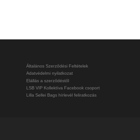
Általános Szerződési Feltételek
Adatvédelmi nyilatkozat
Elállás a szerződéstől
LSB VIP Kollektíva Facebook csoport
Lilla Sellei Bags hírlevél feliratkozás