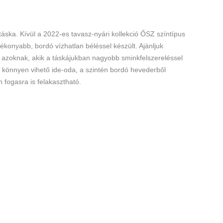
áska. Kívül a 2022-es tavasz-nyári kollekció ŐSZ színtípus
ékonyabb, bordó vízhatlan béléssel készült. Ajánljuk
 azoknak, akik a táskájukban nagyobb sminkfelszereléssel
a könnyen vihető ide-oda, a szintén bordó hevederből
n fogasra is felakasztható.