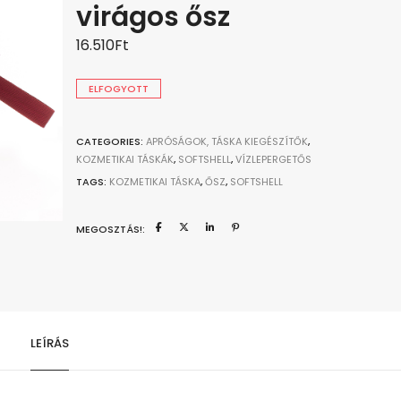
virágos ősz
16.510
Ft
ELFOGYOTT
CATEGORIES:
APRÓSÁGOK, TÁSKA KIEGÉSZÍTŐK
,
KOZMETIKAI TÁSKÁK
,
SOFTSHELL
,
VÍZLEPERGETŐS
TAGS:
KOZMETIKAI TÁSKA
,
ŐSZ
,
SOFTSHELL
MEGOSZTÁS!:
LEÍRÁS