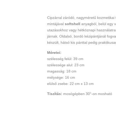
Cipzárral záródó, nagyméretű kozmetikai t
mintájával
softshell
anyagból, belül egy v
utazásokhoz vagy hétköznapi használatra
járnak. Oldalsó, bordó kézipántjánál fogv
készült, hátsó kis pánttal pedig praktikusa
Méretei:
szélesség felül: 39 cm
szélessége alul: 23 cm
magasság: 18 cm
mélysége: 16 cm
elülső zsebe: 22 cm x 13 cm
Tiszítás:
mosógépben 30°-on mosható