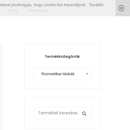
tával jóváhagyja, hogy cookie-kat használjunk.
További
Blog
Katalógus
Termékkategóriák
Kozmetikai táskák
Search
for: