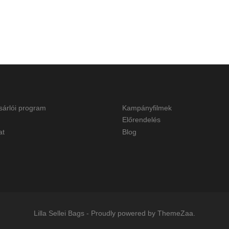
sárlói program
Kampányfilmek
Előrendelés
at
Blog
Lilla Sellei Bags
-
Proudly powered by ThemeZaa.