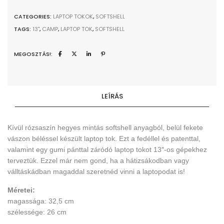
CATEGORIES:
LAPTOP TOKOK
,
SOFTSHELL
TAGS:
13"
,
CAMP
,
LAPTOP TOK
,
SOFTSHELL
MEGOSZTÁS!:
LEÍRÁS
Kívül rózsaszín hegyes mintás softshell anyagból, belül fekete
vászon béléssel készült laptop tok. Ezt a fedéllel és patenttal,
valamint egy gumi pánttal záródó laptop tokot 13″-os gépekhez
terveztük. Ezzel már nem gond, ha a hátizsákodban vagy
válltáskádban magaddal szeretnéd vinni a laptopodat is!
Méretei:
magassága: 32,5 cm
szélessége: 26 cm