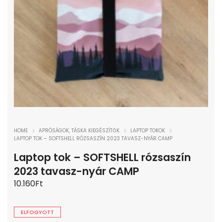
HOME
APRÓSÁGOK, TÁSKA KIEGÉSZÍTŐK
LAPTOP TOKOK
LAPTOP TOK – SOFTSHELL RÓZSASZÍN 2023 TAVASZ-NYÁR CAMP
Laptop tok – SOFTSHELL rózsaszín
2023 tavasz-nyár CAMP
10.160
Ft
ELFOGYOTT