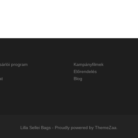
sárlói program
Kampányfilmek
Előrendelés
at
Blog
Lilla Sellei Bags
-
Proudly powered by ThemeZaa.