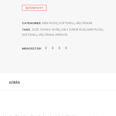
price
price
was:
is:
ELFOGYOTT
16.510Ft.
11.557Ft.
CATEGORIES:
MINI PLUSZ
,
SOFTSHELL
,
VÁLLTÁSKÁK
TAGS:
2025 TAVASZ-NYÁR
,
LSB X ZUBOR ROZI
,
MINI PLUSZ
,
SOFTSHELL
,
VÁLLTÁSKA
,
VIRÁGOS
MEGOSZTÁS!:
LEÍRÁS