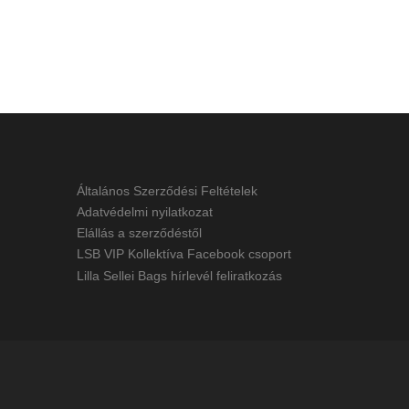
Általános Szerződési Feltételek
Adatvédelmi nyilatkozat
Elállás a szerződéstől
LSB VIP Kollektíva Facebook csoport
Lilla Sellei Bags hírlevél feliratkozás