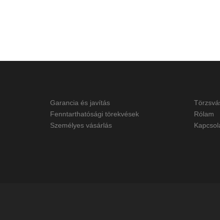
Garancia és javítás
Törzsvá
Fenntarthatósági törekvések
Rólam
Személyes vásárlás
Kapcsol