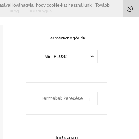
tával jóváhagyja, hogy cookie-kat használjunk.
További
Blog
Katalógus
Termékkategóriák
Mini PLUSZ
×
Search
for:
Instagram