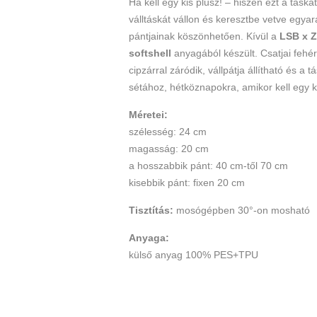
Ha kell egy kis plusz! – hiszen ezt a táská
válltáskát vállon és keresztbe vetve egyar
pántjainak köszönhetően. Kívül a
LSB x Z
softshell
anyagából készült
.
Csatjai fehé
cipzárral záródik, vállpátja állítható és a 
sétához, hétköznapokra, amikor kell egy k
Méretei:
szélesség: 24 cm
magasság: 20 cm
a hosszabbik pánt: 40 cm-től 70 cm
kisebbik pánt: fixen 20 cm
Tisztítás:
mosógépben 30°-on mosható
Anyaga:
külső anyag 100% PES+TPU