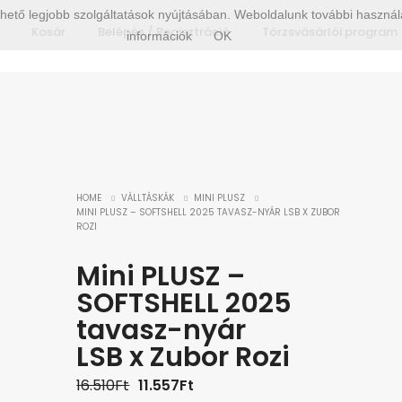
hető legjobb szolgáltatások nyújtásában. Weboldalunk további használa
Kosár
Belépés / Regisztráció
Törzsvásárlói program
információk
OK
HOME
VÁLLTÁSKÁK
MINI PLUSZ
MINI PLUSZ – SOFTSHELL 2025 TAVASZ-NYÁR LSB X ZUBOR
ROZI
Mini PLUSZ –
SOFTSHELL 2025
tavasz-nyár
LSB x Zubor Rozi
Original
Current
16.510
Ft
11.557
Ft