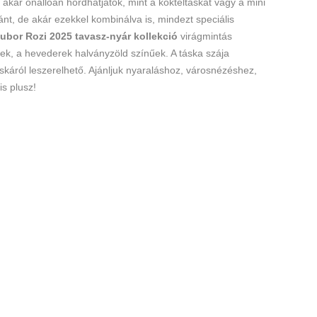
t akár önállóan hordhatjátok, mint a koktéltáskát vagy a mini
ánt, de akár ezekkel kombinálva is, mindezt speciális
ubor Rozi 2025 tavasz-nyár kollekció
virágmintás
rek, a hevederek halványzöld színűek. A táska szája
táskáról leszerelhető.
Ajánljuk nyaraláshoz, városnézéshez,
is plusz!