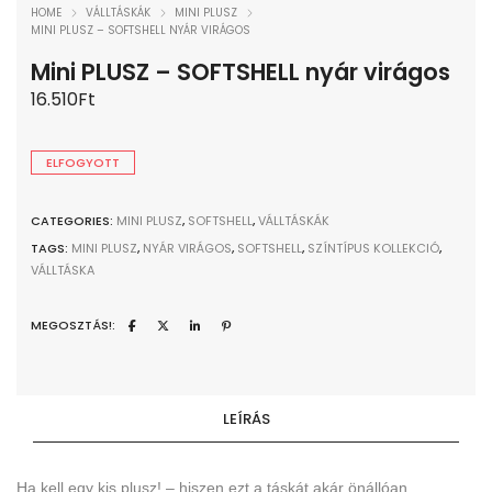
HOME
VÁLLTÁSKÁK
MINI PLUSZ
MINI PLUSZ – SOFTSHELL NYÁR VIRÁGOS
Mini PLUSZ – SOFTSHELL nyár virágos
16.510
Ft
ELFOGYOTT
CATEGORIES:
MINI PLUSZ
,
SOFTSHELL
,
VÁLLTÁSKÁK
TAGS:
MINI PLUSZ
,
NYÁR VIRÁGOS
,
SOFTSHELL
,
SZÍNTÍPUS KOLLEKCIÓ
,
VÁLLTÁSKA
MEGOSZTÁS!:
LEÍRÁS
Ha kell egy kis plusz! – hiszen ezt a táskát akár önállóan