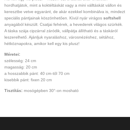
hordhatjátok, mint a koktéltáskát vagy a mini válltáskát vállon és
keresztbe vetve egyaránt, de akár ezekkel kombinálva is, mindezt
speciális pántjainak köszönhetően.
Kívül nyár virágos
softshell
anyagából készült.
Csatjai fehérek, a hevederek világos szürkék.
A táska szája cipzárral záródik, vállpátja állítható és a táskáról
leszerelhető.
Ajánljuk nyaraláshoz, városnézéshez, sétához,
hétköznapokra, amikor kell egy kis plusz!
Méretei:
szélesség: 24 cm
magasság: 20 cm
a hosszabbik pánt: 40 cm-től 70 cm
kisebbik pánt: fixen 20 cm
Tisztítás:
mosógépben 30°-on mosható