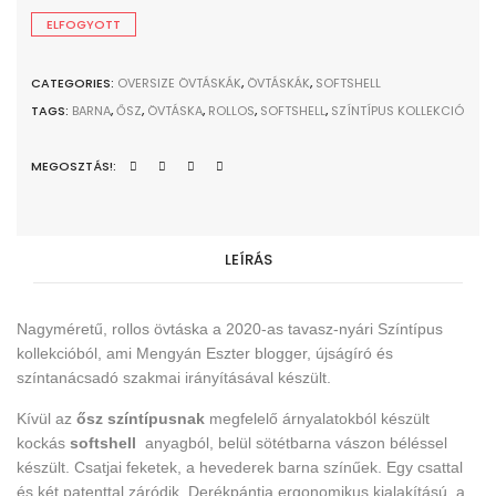
ELFOGYOTT
CATEGORIES:
OVERSIZE ÖVTÁSKÁK
,
ÖVTÁSKÁK
,
SOFTSHELL
TAGS:
BARNA
,
ŐSZ
,
ÖVTÁSKA
,
ROLLOS
,
SOFTSHELL
,
SZÍNTÍPUS KOLLEKCIÓ
MEGOSZTÁS!:
LEÍRÁS
Nagyméretű, rollos övtáska a 2020-as tavasz-nyári Színtípus
kollekcióból, ami Mengyán Eszter blogger, újságíró és
színtanácsadó szakmai irányításával készült.
Kívül az
ősz színtípusnak
megfelelő árnyalatokból készült
kockás
softshell
anyagból, belül sötétbarna vászon béléssel
készült. Csatjai feketek, a hevederek barna színűek. Egy csattal
és két patenttal záródik.
Derékpántja ergonomikus kialakítású, a