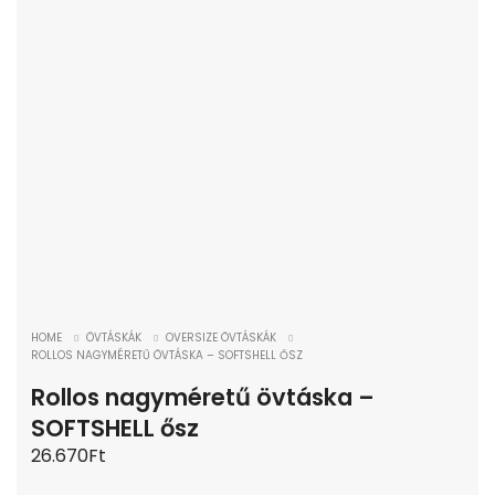
HOME
ÖVTÁSKÁK
OVERSIZE ÖVTÁSKÁK
ROLLOS NAGYMÉRETŰ ÖVTÁSKA – SOFTSHELL ŐSZ
Rollos nagyméretű övtáska –
SOFTSHELL ősz
26.670
Ft