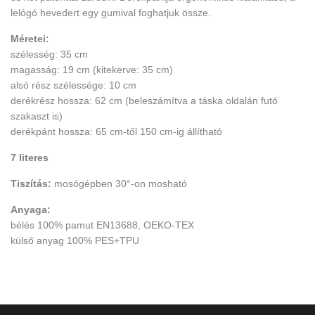
lelógó hevedert egy gumival foghatjuk össze.
Méretei:
szélesség: 35 cm
magasság: 19 cm (kitekerve: 35 cm)
alsó rész szélessége: 10 cm
derékrész hossza: 62 cm (beleszámítva a táska oldalán futó
szakaszt is)
derékpánt hossza: 65 cm-től 150 cm-ig állítható
7 literes
Tiszítás:
mosógépben 30°-on mosható
Anyaga:
bélés 100% pamut EN13688, OEKO-TEX
külső anyag 100% PES+TPU