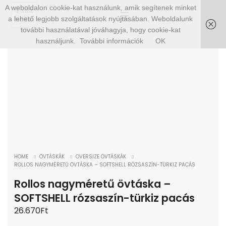
A weboldalon cookie-kat használunk, amik segítenek minket
a lehető legjobb szolgáltatások nyújtásában. Weboldalunk
SHOW SIDEBAR
további használatával jóváhagyja, hogy cookie-kat
használjunk.
További információk
OK
ELFOGYOTT!
HOME
ÖVTÁSKÁK
OVERSIZE ÖVTÁSKÁK
ROLLOS NAGYMÉRETŰ ÖVTÁSKA – SOFTSHELL RÓZSASZÍN-TÜRKIZ PACÁS
Rollos nagyméretű övtáska –
SOFTSHELL rózsaszín-türkiz pacás
26.670
Ft