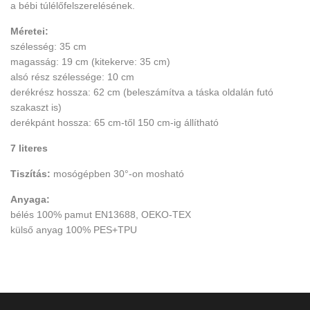
a bébi túlélőfelszerelésének.
Méretei:
szélesség: 35 cm
magasság: 19 cm (kitekerve: 35 cm)
alsó rész szélessége: 10 cm
derékrész hossza: 62 cm (beleszámítva a táska oldalán futó
szakaszt is)
derékpánt hossza: 65 cm-től 150 cm-ig állítható
7 literes
Tiszítás:
mosógépben 30°-on mosható
Anyaga:
bélés 100% pamut EN13688, OEKO-TEX
külső anyag 100% PES+TPU