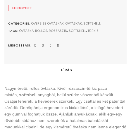
ELFOGYOTT
CATEGORIES:
OVERSIZE ÖVTÁSKÁK
,
ÖVTÁSKÁK
,
SOFTSHELL
TAGS:
ÖVTÁSKA
,
ROLLOS
,
RÓZSASZÍN
,
SOFTSHELL
,
TÜRKIZ
MEGOSZTÁS!:
LEÍRÁS
Nagyméretű, rollos övtáska. Kívül rózsaszín-türkiz paca
mintás,
softshell
anyagból, belül szürke vászonból készült.
Csatjai fehérek, a hevederek szürkék. Egy csattal és két patenttal
záródik.
Derékpántja ergonomikus kialakítású, a lelógó hevedert
egy gumival foghatjuk össze. Ajánljuk anyukáknak, akik egy-egy
rövidebb sétához nem szeretnék a hatalmas babatáskát
magunkkal cipelni, de egy kisméretű övtáska nem lenne elegendő