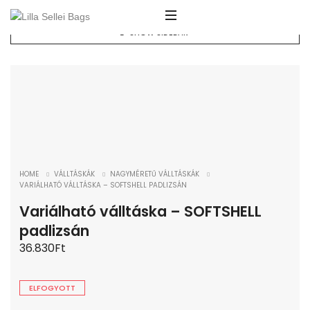
SHOW SIDEBAR
ELFOGYOTT!
HOME
VÁLLTÁSKÁK
NAGYMÉRETŰ VÁLLTÁSKÁK
VARIÁLHATÓ VÁLLTÁSKA – SOFTSHELL PADLIZSÁN
Variálható válltáska – SOFTSHELL
padlizsán
36.830
Ft
ELFOGYOTT