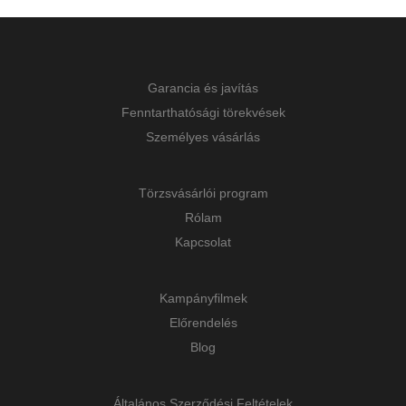
Garancia és javítás
Fenntarthatósági törekvések
Személyes vásárlás
Törzsvásárlói program
Rólam
Kapcsolat
Kampányfilmek
Előrendelés
Blog
Általános Szerződési Feltételek