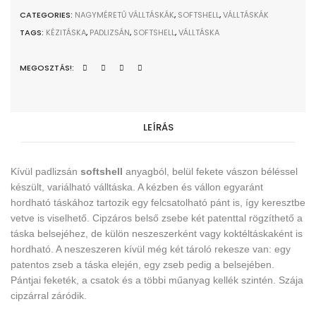
CATEGORIES:
NAGYMÉRETŰ VÁLLTÁSKÁK
,
SOFTSHELL
,
VÁLLTÁSKÁK
TAGS:
KÉZITÁSKA
,
PADLIZSÁN
,
SOFTSHELL
,
VÁLLTÁSKA
MEGOSZTÁS!:
LEÍRÁS
Kívül padlizsán
softshell
anyagból, belül fekete vászon béléssel
készült, variálható válltáska. A kézben és vállon egyaránt
hordható táskához tartozik egy felcsatolható pánt is, így keresztbe
vetve is viselhető. Cipzáros belső zsebe két patenttal rögzíthető a
táska belsejéhez, de külön neszeszerként vagy koktéltáskaként is
hordható. A neszeszeren kívül még két tároló rekesze van: egy
patentos zseb a táska elején, egy zseb pedig a belsejében.
Pántjai feketék, a csatok és a többi műanyag kellék szintén. Szája
cipzárral záródik.