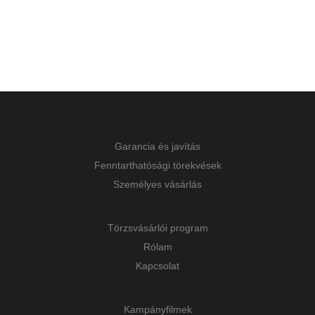
Garancia és javítás
Fenntarthatósági törekvések
Személyes vásárlás
Törzsvásárlói program
Rólam
Kapcsolat
Kampányfilmek