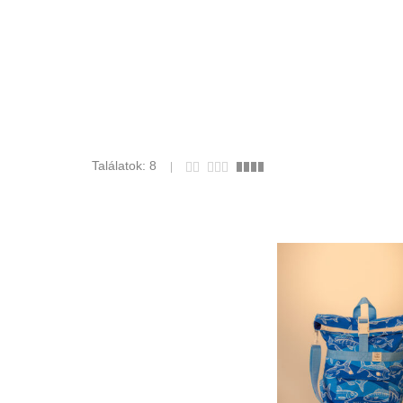
Találatok: 8
39.370
Ft
36.830
Ft