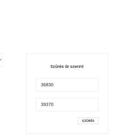
Szűrés ár szerint
Min
ár
Max
ár
SZŰRÉS