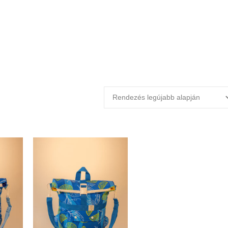
36.830
Ft
36.830
Ft