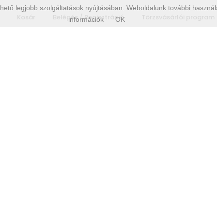
hető legjobb szolgáltatások nyújtásában. Weboldalunk további használa
Kosár
Belépés / Regisztráció
Törzsvásárlói program
információk
OK