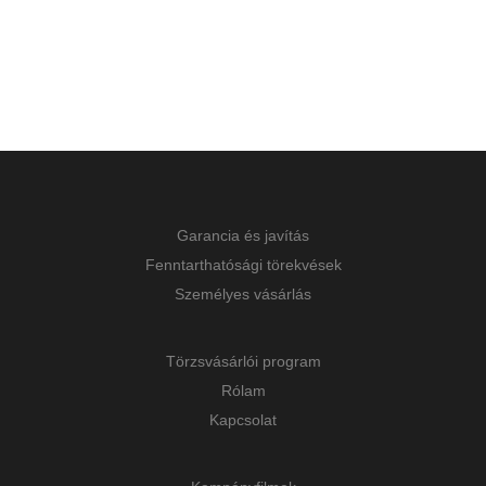
Garancia és javítás
Fenntarthatósági törekvések
Személyes vásárlás
Törzsvásárlói program
Rólam
Kapcsolat