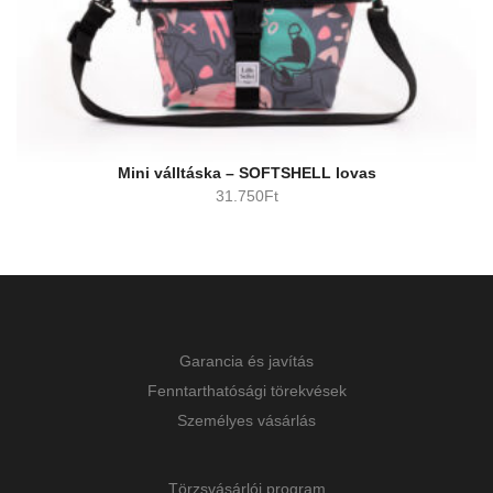
Mini válltáska – SOFTSHELL lovas
31.750
Ft
Garancia és javítás
Fenntarthatósági törekvések
Személyes vásárlás
Törzsvásárlói program