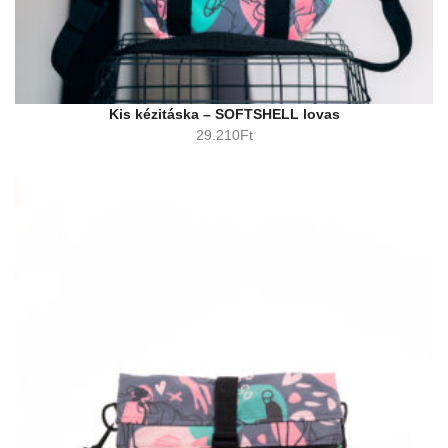
Kis kézitáska – SOFTSHELL lovas
29.210
Ft