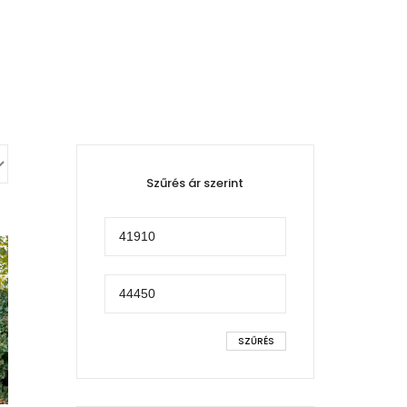
Szűrés ár szerint
Min
ár
Max
ár
SZŰRÉS