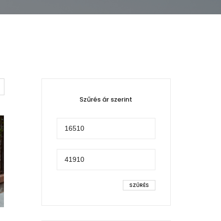
Szűrés ár szerint
Min
ár
Max
ár
SZŰRÉS