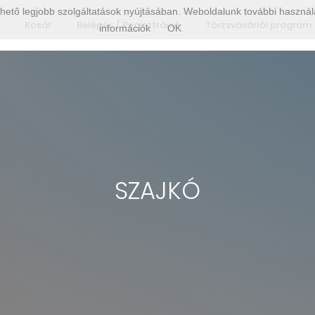
hető legjobb szolgáltatások nyújtásában. Weboldalunk további használa
Kosár
Belépés / Regisztráció
Törzsvásárlói program
információk
OK
SZAJKÓ