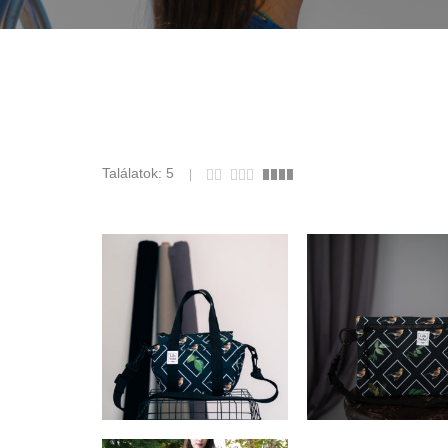
Találatok: 5
29.210
Ft
16.510
Ft