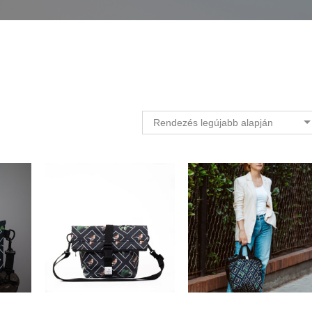
Rendezés legújabb alapján
31.750
Ft
36.830
Ft