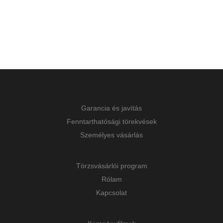
Garancia és javítás
Fenntarthatósági törekvések
Személyes vásárlás
Törzsvásárlói program
Rólam
Kapcsolat