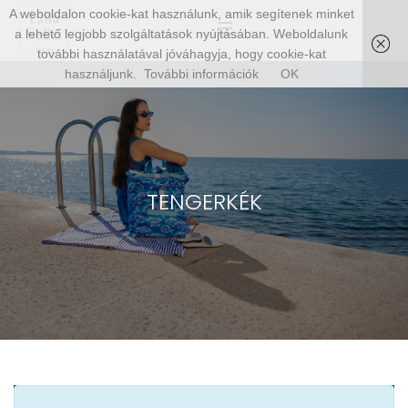
A weboldalon cookie-kat használunk, amik segítenek minket
a lehető legjobb szolgáltatások nyújtásában. Weboldalunk
további használatával jóváhagyja, hogy cookie-kat
használjunk.
További információk
OK
TENGERKÉK
SHOW SIDEBAR