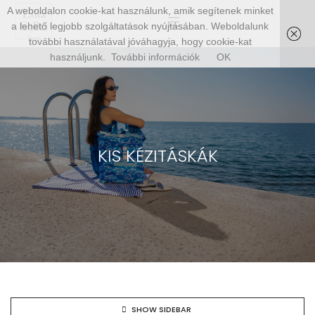
A weboldalon cookie-kat használunk, amik segítenek minket
a lehető legjobb szolgáltatások nyújtásában. Weboldalunk
további használatával jóváhagyja, hogy cookie-kat
használjunk.
További információk
OK
KIS KÉZITÁSKÁK
SHOW SIDEBAR