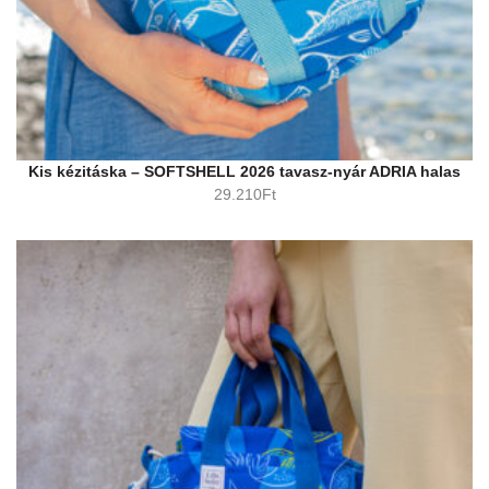
Kis kézitáska – SOFTSHELL 2026 tavasz-nyár ADRIA halas
29.210
Ft