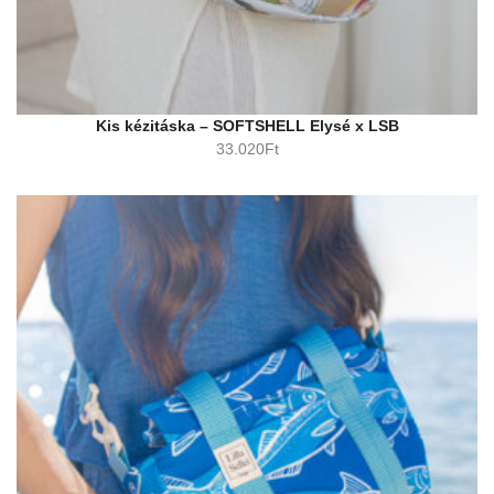
Kis kézitáska – SOFTSHELL Elysé x LSB
33.020
Ft