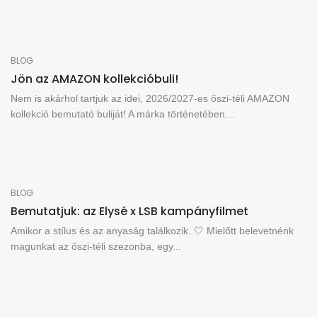
BLOG
Jön az AMAZON kollekcióbuli!
Nem is akárhol tartjuk az idei, 2026/2027-es őszi-téli AMAZON
kollekció bemutató buliját! A márka történetében...
BLOG
Bemutatjuk: az Elysé x LSB kampányfilmet
Amikor a stílus és az anyaság találkozik. 🤍 Mielőtt belevetnénk
magunkat az őszi-téli szezonba, egy...