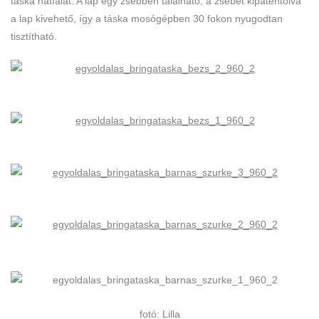
táska hátfalát. A lap egy zsebben található, a zsebet kipatentolva
a lap kivehető, így a táska mosógépben 30 fokon nyugodtan
tisztítható.
fotó: Lilla