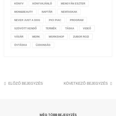
KÖNYV
KÖNYVAJÁNLÓ
MENGYÁN ESZTER
MOM&BEAUTY
NAPTÁR
NEMTASKAK
NEVER JUST A DOG
PICI PIAC
PROGRAM
SZÖVÖTT KENDŐ
TERMÉK
TÁSKA
VIDEÓ
VÁSÁR
WERK
WORKSHOP
ZUBOR ROZI
ÖVTÁSKA
ÚJDONSÁG
ELŐZŐ BEJEGYZÉS
KÖVETKEZŐ BEJEGYZÉS
MÉG TÖBB BEJEGYZÉS