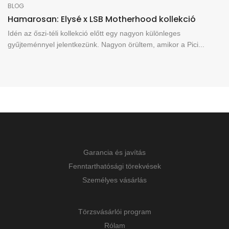
BLOG
Hamarosan: Elysé x LSB Motherhood kollekció
Idén az őszi-téli kollekció előtt egy nagyon különleges
gyűjteménnyel jelentkezünk. Nagyon örültem, amikor a Pici...
Garancia és javítás
Fenntarthatósági törekvések
Személyes vásárlás
Törzsvásárlói program
Rólam