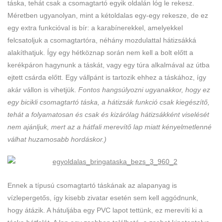
táska, tehát csak a csomagtartó egyik oldalán lóg le rekesz.
Méretben ugyanolyan, mint a kétoldalas egy-egy rekesze, de ez
egy extra funkcióval is bír: a karabínerekkel, amelyekkel
felcsatoljuk a csomagtartóra, néhány mozdulattal hátizsákká
alakíthatjuk. Így egy hétköznap során nem kell a bolt előtt a
kerékpáron hagynunk a táskát, vagy egy túra alkalmával az útba
ejtett csárda előtt. Egy vállpánt is tartozik ehhez a táskához, így
akár vállon is vihetjük.
Fontos hangsúlyozni ugyanakkor, hogy ez
egy bicikli csomagtartó táska, a hátizsák funkció csak kiegészítő,
tehát a folyamatosan és csak és kizárólag hátizsákként viselését
nem ajánljuk, mert az a hátfali merevítő lap miatt kényelmetlenné
válhat huzamosabb hordáskor.)
Ennek a típusú csomagtartó táskának az alapanyag is
vízlepergetős, így kisebb zivatar esetén sem kell aggódnunk,
hogy átázik. A hátuljába egy PVC lapot tettünk, ez merevíti ki a