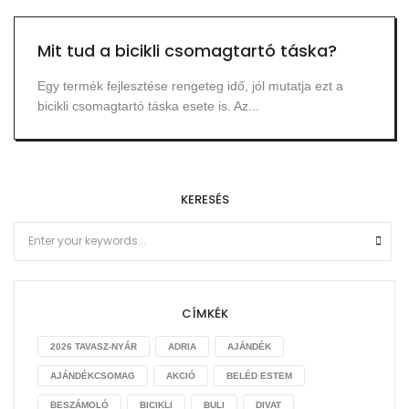
Mit tud a bicikli csomagtartó táska?
Egy termék fejlesztése rengeteg idő, jól mutatja ezt a
bicikli csomagtartó táska esete is. Az...
KERESÉS
CÍMKÉK
2026 TAVASZ-NYÁR
ADRIA
AJÁNDÉK
AJÁNDÉKCSOMAG
AKCIÓ
BELÉD ESTEM
BESZÁMOLÓ
BICIKLI
BULI
DIVAT