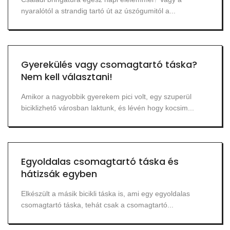
nyaralótól a strandig tartó út az úszógumitól a...
Gyerekülés vagy csomagtartó táska?
Nem kell választani!
Amikor a nagyobbik gyerekem pici volt, egy szuperül
biciklizhető városban laktunk, és lévén hogy kocsim...
Egyoldalas csomagtartó táska és
hátizsák egyben
Elkészült a másik bicikli táska is, ami egy egyoldalas
csomagtartó táska, tehát csak a csomagtartó...