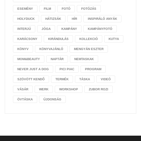
ESEMÉNY
FILM
FOTÓ
FOTÓZÁS
HOLYDUCK
HÁTIZSÁK
HÍR
INSPIRÁLÓ ANYÁK
INTERJÚ
JÓGA
KAMPÁNY
KAMPÁNYFOTÓ
KARÁCSONY
KIRÁNDULÁS
KOLLEKCIÓ
KUTYA
KÖNYV
KÖNYVAJÁNLÓ
MENGYÁN ESZTER
MOM&BEAUTY
NAPTÁR
NEMTASKAK
NEVER JUST A DOG
PICI PIAC
PROGRAM
SZÖVÖTT KENDŐ
TERMÉK
TÁSKA
VIDEÓ
VÁSÁR
WERK
WORKSHOP
ZUBOR ROZI
ÖVTÁSKA
ÚJDONSÁG