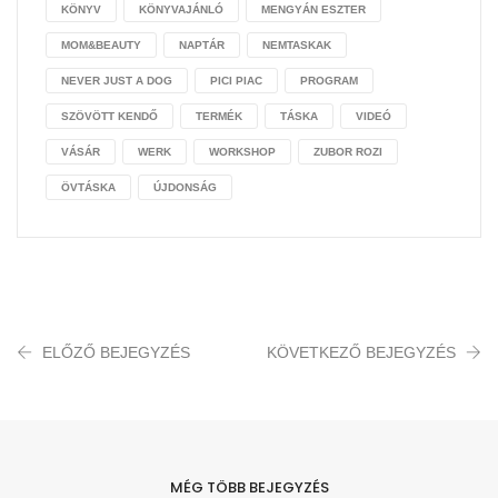
KÖNYV
KÖNYVAJÁNLÓ
MENGYÁN ESZTER
MOM&BEAUTY
NAPTÁR
NEMTASKAK
NEVER JUST A DOG
PICI PIAC
PROGRAM
SZÖVÖTT KENDŐ
TERMÉK
TÁSKA
VIDEÓ
VÁSÁR
WERK
WORKSHOP
ZUBOR ROZI
ÖVTÁSKA
ÚJDONSÁG
ELŐZŐ BEJEGYZÉS
KÖVETKEZŐ BEJEGYZÉS
MÉG TÖBB BEJEGYZÉS