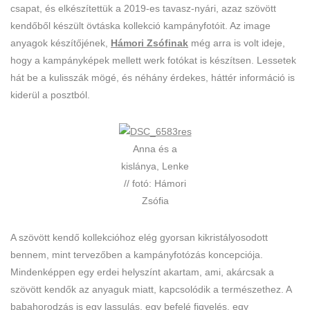
csapat, és elkészítettük a 2019-es tavasz-nyári, azaz szövött
kendőből készült övtáska kollekció kampányfotóit. Az image
anyagok készítőjének,
Hámori Zsófinak
még arra is volt ideje,
hogy a kampányképek mellett werk fotókat is készítsen. Lessetek
hát be a kulisszák mögé, és néhány érdekes, háttér információ is
kiderül a posztból.
Anna és a
kislánya, Lenke
// fotó: Hámori
Zsófia
A szövött kendő kollekcióhoz elég gyorsan kikristályosodott
bennem, mint tervezőben a kampányfotózás koncepciója.
Mindenképpen egy erdei helyszínt akartam, ami, akárcsak a
szövött kendők az anyaguk miatt, kapcsolódik a természethez. A
babahorodzás is egy lassulás, egy befelé figyelés, egy