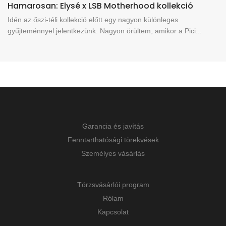
Hamarosan: Elysé x LSB Motherhood kollekció
Idén az őszi-téli kollekció előtt egy nagyon különleges
gyűjteménnyel jelentkezünk. Nagyon örültem, amikor a Pici...
Garancia és javítás
Fenntarthatósági törekvések
Személyes vásárlás
Törzsvásárlói program
Rólam
Kapcsolat