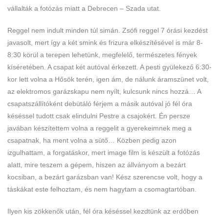
vállalták a fotózás miatt a Debrecen – Szada utat.
Reggel nem indult minden túl simán. Zsófi reggel 7 órási kezdést
javasolt, mert így a két smink és frizura elkészítésével is már 8-
8:30 körül a terepen lehetünk, megfelelő, természetes fények
kíséretében. A csapat két autóval érkezett. A pesti gyülekező 6:30-
kor lett volna a Hősök terén, igen ám, de nálunk áramszünet volt,
az elektromos garázskapu nem nyílt, kulcsunk nincs hozzá… A
csapatszállítóként debütáló férjem a másik autóval jó fél óra
késéssel tudott csak elindulni Pestre a csajokért. Én persze
javában készítettem volna a reggelit a gyerekeimnek meg a
csapatnak, ha ment volna a sütő… Közben pedig azon
izgulhattam, a forgatáskor, mert image film is készült a fotózás
alatt, mire teszem a gépem, hiszen az állványom a bezárt
kocsiban, a bezárt garázsban van! Kész szerencse volt, hogy a
táskákat este felhoztam, és nem hagytam a csomagtartóban.
Ilyen kis zökkenők után, fél óra késéssel kezdtünk az erdőben