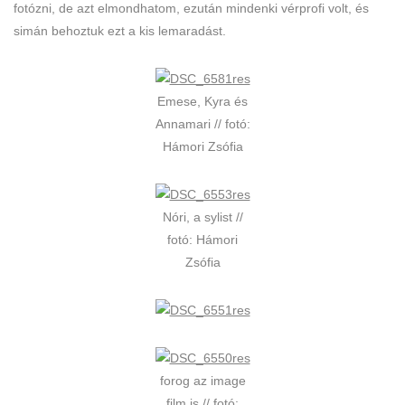
fotózni, de azt elmondhatom, ezután mindenki vérprofi volt, és
simán behoztuk ezt a kis lemaradást.
Emese, Kyra és
Annamari // fotó:
Hámori Zsófia
Nóri, a sylist //
fotó: Hámori
Zsófia
forog az image
film is // fotó: