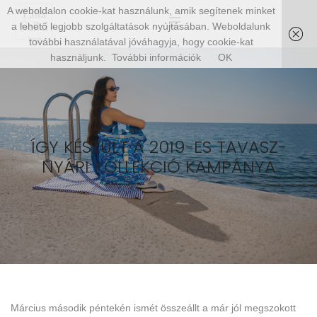
A weboldalon cookie-kat használunk, amik segítenek minket
a lehető legjobb szolgáltatások nyújtásában. Weboldalunk
további használatával jóváhagyja, hogy cookie-kat
használjunk.
További információk
OK
ÍGY KÉSZÜLT A 2019-ES TAVASZ-
NYÁRI KOLLEKCIÓ KAMPÁNYA
Március második péntekén ismét összeállt a már jól megszokott