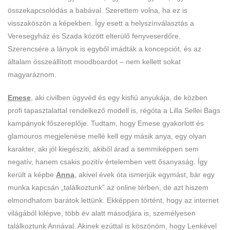
összekapcsolódás a babával. Szerettem volna, ha ez is
visszaköszön a képekben. Így esett a helyszínválasztás a
Veresegyház és Szada között elterülő fenyveserdőre.
Szerencsére a lányok is egyből imádták a koncepciót, és az
általam összeállított moodboardot – nem kellett sokat
magyaráznom.
Emese
, aki civilben ügyvéd és egy kisfiú anyukája, de közben
profi tapasztalattal rendelkező modell is, régóta a Lilla Sellei Bags
kampányok főszereplője. Tudtam, hogy Emese gyakorlott és
glamouros megjelenése mellé kell egy másik anya, egy olyan
karakter, aki jól kiegészíti, akiből árad a semmiképpen sem
negatív, hanem csakis pozitív értelemben vett ősanyaság. Így
került a képbe
Anna
, akivel évek óta ismerjük egymást, bár egy
munka kapcsán „találkoztunk” az online térben, de azt hiszem
elmondhatom barátok lettünk. Ekképpen történt, hogy az internet
világából kilépve, több év alatt másodjára is, személyesen
találkoztunk Annával. Akinek ezúttal is köszönöm, hogy Lenkével