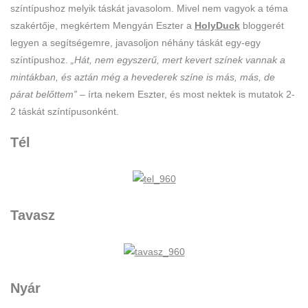
színtípushoz melyik táskát javasolom. Mivel nem vagyok a téma
szakértője, megkértem Mengyán Eszter a
HolyDuck
bloggerét
legyen a segítségemre, javasoljon néhány táskát egy-egy
színtípushoz.
„Hát, nem egyszerű, mert kevert színek vannak a
mintákban, és aztán még a hevederek színe is más, más, de
párat belőttem”
– írta nekem Eszter, és most nektek is mutatok 2-
2 táskát színtípusonként.
Tél
Tavasz
Nyár