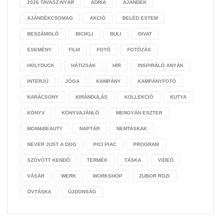
2026 TAVASZ-NYÁR
ADRIA
AJÁNDÉK
AJÁNDÉKCSOMAG
AKCIÓ
BELÉD ESTEM
BESZÁMOLÓ
BICIKLI
BULI
DIVAT
ESEMÉNY
FILM
FOTÓ
FOTÓZÁS
HOLYDUCK
HÁTIZSÁK
HÍR
INSPIRÁLÓ ANYÁK
INTERJÚ
JÓGA
KAMPÁNY
KAMPÁNYFOTÓ
KARÁCSONY
KIRÁNDULÁS
KOLLEKCIÓ
KUTYA
KÖNYV
KÖNYVAJÁNLÓ
MENGYÁN ESZTER
MOM&BEAUTY
NAPTÁR
NEMTASKAK
NEVER JUST A DOG
PICI PIAC
PROGRAM
SZÖVÖTT KENDŐ
TERMÉK
TÁSKA
VIDEÓ
VÁSÁR
WERK
WORKSHOP
ZUBOR ROZI
ÖVTÁSKA
ÚJDONSÁG