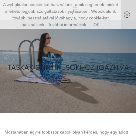
A weboldalon cookie-kat használunk, amik segítenek minket
a lehető legjobb szolgáltatások nyújtásában. Weboldalunk
további használatával jóváhagyja, hogy cookie-kat
használjunk.
További információk
OK
TÁSKÁK SZÍNTÍPUSOKHOZ IGAZÍTVA
Mostanában egyre többször kapok olyan kérdés, hogy egy adott