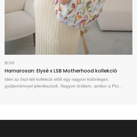
BLOG
Hamarosan: Elysé x LSB Motherhood kollekció
Idén az őszi-téli kollekció előtt egy nagyon különleges
gyűjteménnyel jelentkezünk. Nagyon örültem, amikor a Pici...