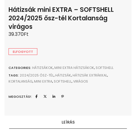
Hátizsák mini EXTRA – SOFTSHELL
2024/2025 ősz-tél Kortalanság
virágos
39.370
Ft
ELFOGYOTT
CATEGORIES:
HÁTIZSÁKOK
,
MINI EXTRA HÁTIZSÁKOK
,
SOFTSHELL
TAGS:
2024/2025 ŐSZ-TÉL
,
HÁTIZSÁK
,
HÁTIZSÁK EXTRÁKKAL
,
KORTALANSÁG
,
MINI EXTRA
,
SOFTSHELL
,
VIRÁGOS
MEGOSZTÁS!:
LEÍRÁS