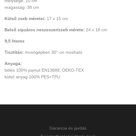
mélysége: 10 cm
magasság: 38 cm
Külső zseb méretei:
17 x 15 cm
Belső cipzáros neszeszer/zseb mérete:
24 x 18 cm
9,5 literes
Tisztítás:
mosógépben 30°-on mosható
Anyaga:
bélés 100% pamut EN13688, OEKO-TEX
külső anyag 100% PES+TPU
Garancia és javítás