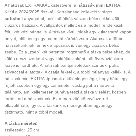
A hátizsák EXTRÁKKAL kistestvére, a
hátizsák mini EXTRA
.
Kívül a 2024/2025 őszi-téli Kortalanság kollekció virágos
softshell
anyagából
, belül sötétkék vászon béléssel készült,
cipzáros hátizsák. A vállpántok mellett ez a modell rendelkezik
fölül két kézi pánttal is. A táskán kívül, oldalt egy kulacstartó kapott
helyet, elől pedig egy patenttal záródó zseb. Akárcsak a többi
hátizsákunknak, ennek a típusnak is van egy cipzáros belső
zsebe. Ez a „zseb” két patenttal rögzíthető a táska belsejéhez, de
külön neszeszerként vagy koktéltáskaként, sőt övre/övtáskára
fűzve is hordható. A hátizsák pántjai sötétkék színűek, puha
szivaccsal ellátottak. A csatja feketék, a többi műanyag kellék is. A
hátizsák mini EXTRA típusnak a különlegessége, hogy hátul egy
rejtett zsebben egy egy centiméter vastag puha merevítő
található, ami kellemesen puhává teszi a táska viselést, közben
tartást ad a hátizsáknak. Ez a merevítő könnyűszerrel
eltávolítható, így ez a táskánk is mosógépben ugyanúgy
tisztítható, mint a többi modell.
A táska méretei:
szélesség: 25 cm