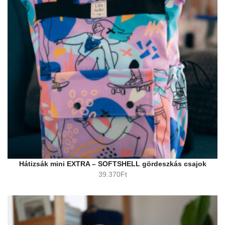
Hátizsák mini EXTRA – SOFTSHELL gördeszkás csajok
39.370
Ft