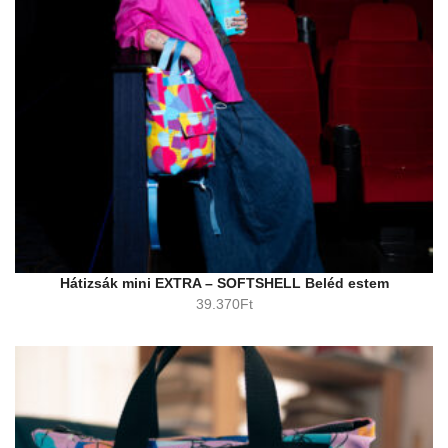
Hátizsák mini EXTRA – SOFTSHELL Beléd estem
39.370
Ft