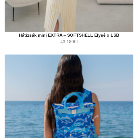
Hátizsák mini EXTRA – SOFTSHELL Elysé x LSB
43.180
Ft