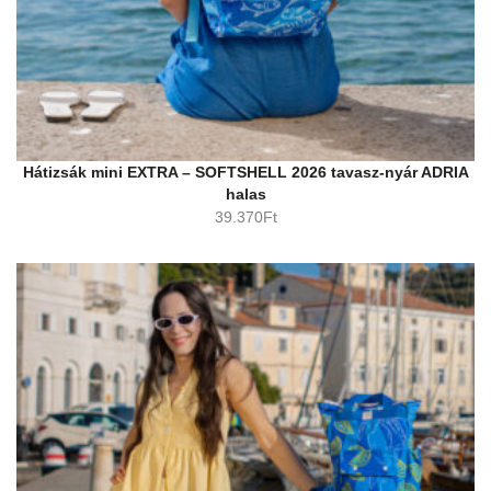
Hátizsák mini EXTRA – SOFTSHELL 2026 tavasz-nyár ADRIA
halas
39.370
Ft