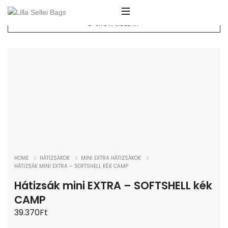
SHOW SIDEBAR
ELFOGYOTT!
HOME
HÁTIZSÁKOK
MINI EXTRA HÁTIZSÁKOK
HÁTIZSÁK MINI EXTRA – SOFTSHELL KÉK CAMP
Hátizsák mini EXTRA – SOFTSHELL kék
CAMP
39.370
Ft