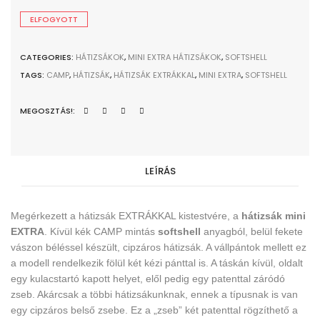
ELFOGYOTT
CATEGORIES:
HÁTIZSÁKOK
,
MINI EXTRA HÁTIZSÁKOK
,
SOFTSHELL
TAGS:
CAMP
,
HÁTIZSÁK
,
HÁTIZSÁK EXTRÁKKAL
,
MINI EXTRA
,
SOFTSHELL
MEGOSZTÁS!:
LEÍRÁS
Megérkezett a hátizsák EXTRÁKKAL kistestvére, a
hátizsák mini
EXTRA
. Kívül kék CAMP mintás
softshell
anyagból
, belül fekete
vászon béléssel készült, cipzáros hátizsák. A vállpántok mellett ez
a modell rendelkezik fölül két kézi pánttal is. A táskán kívül, oldalt
egy kulacstartó kapott helyet, elől pedig egy patenttal záródó
zseb. Akárcsak a többi hátizsákunknak, ennek a típusnak is van
egy cipzáros belső zsebe. Ez a „zseb” két patenttal rögzíthető a