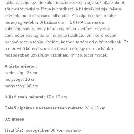
táska belsejéhez, de külön neszeszerként vagy koktéltáskaként,
sőt övre/övtáskára fűzve is hordható. A hátizsák pántjai fekete
színűek, puha szivaccsal ellátottak. A csatja feketék, a többi
műanyag kellék is. A hátizsák mini EXTRA típusnak a
különlegessége, hogy hátul egy rejtett zsebben egy egy
centiméter vastag puha merevítő található, ami kellemesen
puhává teszi a táska viselést, közben tartást ad a hátizsáknak. Ez
a merevítő könnyűszerrel eltávolítható, így ez a táskánk is
mosógépben ugyanúgy tisztítható, mint a többi modell.
A táska méretei:
szélesség: 25 cm
mélysége: 10 cm
magasság: 38 cm
Külső zseb méretei:
17 x 15 cm
Belső cipzáros neszeszer/zseb mérete:
24 x 18 cm
9,5 literes
Tisztítás:
mosógépben 30°-on mosható