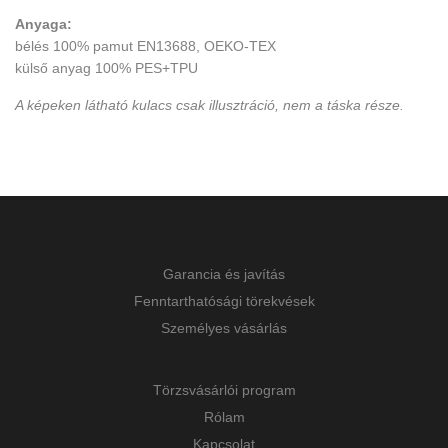
Anyaga:
bélés 100% pamut EN13688, OEKO-TEX
külső anyag 100% PES+TPU
A képeken látható kulacs csak illusztráció, nem a táska része.
Garancia és javítás
Fenntarthatósági törekvések
Személyes vásárlás
Törzsvásárlói program
Rólam
Kapcsolat