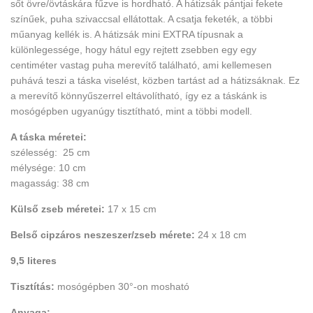
sőt övre/övtáskára fűzve is hordható. A hátizsák pántjai fekete
színűek, puha szivaccsal ellátottak. A csatja feketék, a többi
műanyag kellék is. A hátizsák mini EXTRA típusnak a
különlegessége, hogy hátul egy rejtett zsebben egy egy
centiméter vastag puha merevítő található, ami kellemesen
puhává teszi a táska viselést, közben tartást ad a hátizsáknak. Ez
a merevítő könnyűszerrel eltávolítható, így ez a táskánk is
mosógépben ugyanúgy tisztítható, mint a többi modell.
A táska méretei:
szélesség: 25 cm
mélysége: 10 cm
magasság: 38 cm
Külső zseb méretei:
17 x 15 cm
Belső cipzáros neszeszer/zseb mérete:
24 x 18 cm
9,5 literes
Tisztítás:
mosógépben 30°-on mosható
Anyaga: