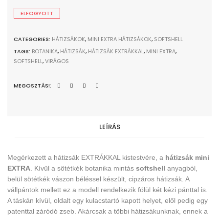
ELFOGYOTT
CATEGORIES:
HÁTIZSÁKOK
,
MINI EXTRA HÁTIZSÁKOK
,
SOFTSHELL
TAGS:
BOTANIKA
,
HÁTIZSÁK
,
HÁTIZSÁK EXTRÁKKAL
,
MINI EXTRA
,
SOFTSHELL
,
VIRÁGOS
MEGOSZTÁS!:
LEÍRÁS
Megérkezett a hátizsák EXTRÁKKAL kistestvére, a
hátizsák mini
EXTRA
. Kívül a sötétkék botanika mintás
softshell
anyagból
,
belül sötétkék vászon béléssel készült, cipzáros hátizsák. A
vállpántok mellett ez a modell rendelkezik fölül két kézi pánttal is.
A táskán kívül, oldalt egy kulacstartó kapott helyet, elől pedig egy
patenttal záródó zseb. Akárcsak a többi hátizsákunknak, ennek a