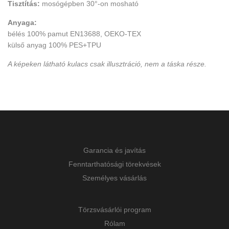
Tisztítás:
mosógépben 30°-on mosható
Anyaga:
bélés 100% pamut EN13688, OEKO-TEX
külső anyag 100% PES+TPU
A képeken látható kulacs csak illusztráció, nem a táska része.
Garancia és javítás
Fenntarthatósági törekvések
Személyes vásárlás
Törzsvásárlói program
Rólam