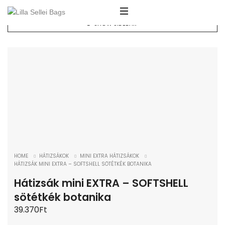
SHOW SIDEBAR
ELFOGYOTT!
HOME
HÁTIZSÁKOK
MINI EXTRA HÁTIZSÁKOK
HÁTIZSÁK MINI EXTRA – SOFTSHELL SÖTÉTKÉK BOTANIKA
Hátizsák mini EXTRA – SOFTSHELL
sötétkék botanika
39.370
Ft