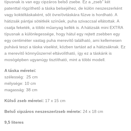
típusnak is van egy cipzáros belső zsebe. Ez a „zseb” két
patenttal rögzíthető a táska belsejéhez, de külön neszeszerként
vagy koktéltáskaként, sőt övre/övtáskára fűzve is hordható. A
hátizsák pántjai sötétkék színűek, puha szivaccsal ellátottak. A
csatja feketék, a többi műanyag kellék is. A hátizsák mini EXTRA
típusnak a különlegessége, hogy hátul egy rejtett zsebben egy
egy centiméter vastag puha merevítő található, ami kellemesen
puhává teszi a táska viselést, közben tartást ad a hátizsáknak. Ez
a merevítő könnyűszerrel eltávolítható, így ez a táskánk is
mosógépben ugyanúgy tisztítható, mint a többi modell.
A táska méretei:
szélesség: 25 cm
mélysége: 10 cm
magasság: 38 cm
Külső zseb méretei:
17 x 15 cm
Belső cipzáros neszeszer/zseb mérete:
24 x 18 cm
9,5 literes