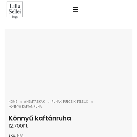
SHOW SIDEBAR
HOME
#NEMTASKAK
RUHÁK, PULCSIK, FELSŐK
KÖNNYŰ KAFTÁNRUHA
Könnyű kaftánruha
12.700
Ft
SKU:
N/A