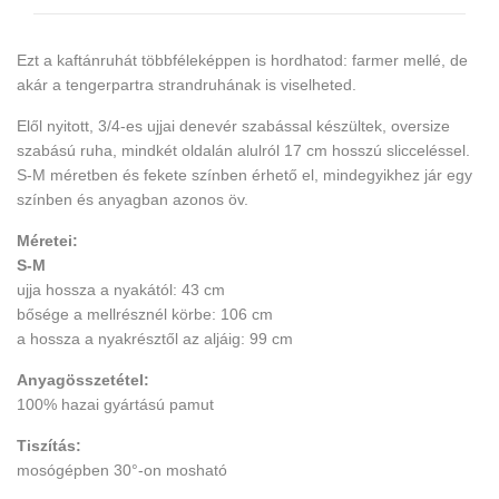
Ezt a kaftánruhát többféleképpen is hordhatod: farmer mellé, de
akár a tengerpartra strandruhának is viselheted.
Elől nyitott, 3/4-es ujjai denevér szabással készültek, oversize
szabású ruha, mindkét oldalán alulról 17 cm hosszú slicceléssel.
S-M méretben és fekete színben érhető el, mindegyikhez jár egy
színben és anyagban azonos öv.
Méretei:
S-M
ujja hossza a nyakától: 43 cm
bősége a mellrésznél körbe: 106 cm
a hossza a nyakrésztől az aljáig: 99 cm
Anyagösszetétel:
100% hazai gyártású pamut
Tiszítás:
mosógépben 30°-on mosható