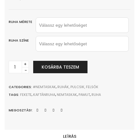
RUHA MÉRETE
RUHA SZÍNE
Könnyű
KOSÁRBA TESZEM
kaftánruha
quantity
CATEGORIES:
#NEMTASKAK
,
RUHÁK, PULCSIK, FELSŐK
TAGS:
FEKETE
,
KAFTÁNRUHA
,
NEMTASKAK
,
PAMUT
,
RUHA
MEGOSZTÁS!:
LEÍRÁS