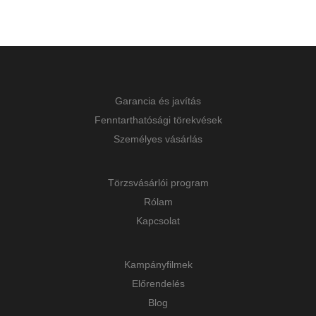
Garancia és javítás
Fenntarthatósági törekvések
Személyes vásárlás
Törzsvásárlói program
Rólam
Kapcsolat
Kampányfilmek
Előrendelés
Blog