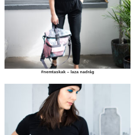
#nemtaskak – laza nadrág