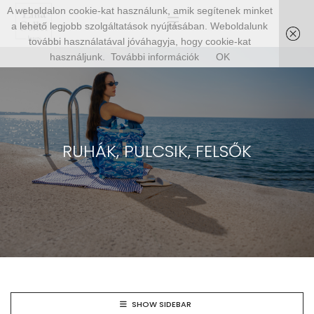
A weboldalon cookie-kat használunk, amik segítenek minket
a lehető legjobb szolgáltatások nyújtásában. Weboldalunk
további használatával jóváhagyja, hogy cookie-kat
használjunk.
További információk
OK
RUHÁK, PULCSIK, FELSŐK
SHOW SIDEBAR