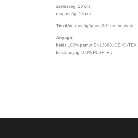
szélesség: 23 cm
magasság: 18 cm
Tiszítás:
mosógépben 30°-on mosható
Anyaga:
bélés 100% pamut EN13688, OEKO-TEX
külső anyag 100% PES+TPU