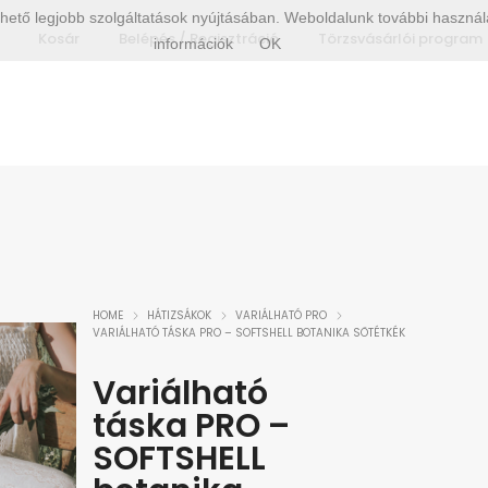
hető legjobb szolgáltatások nyújtásában. Weboldalunk további használa
Kosár
Belépés / Regisztráció
Törzsvásárlói program
információk
OK
HOME
HÁTIZSÁKOK
VARIÁLHATÓ PRO
VARIÁLHATÓ TÁSKA PRO – SOFTSHELL BOTANIKA SÖTÉTKÉK
Variálható
táska PRO –
SOFTSHELL