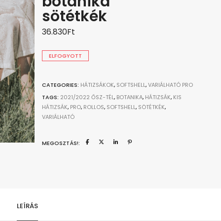
botanika
sötétkék
36.830
Ft
ELFOGYOTT
CATEGORIES:
HÁTIZSÁKOK
,
SOFTSHELL
,
VARIÁLHATÓ PRO
TAGS:
2021/2022 ŐSZ-TÉL
,
BOTANIKA
,
HÁTIZSÁK
,
KIS
HÁTIZSÁK
,
PRO
,
ROLLOS
,
SOFTSHELL
,
SÖTÉTKÉK
,
VARIÁLHATÓ
MEGOSZTÁS!:
LEÍRÁS