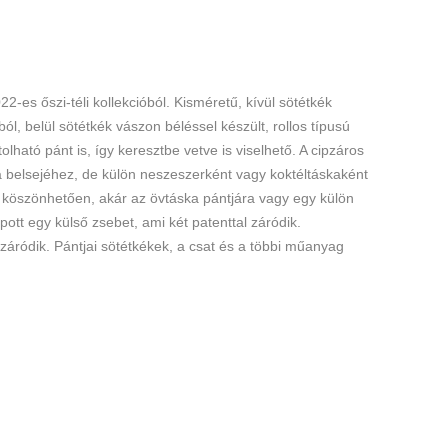
-es őszi-téli kollekcióból. Kisméretű, kívül sötétkék
l, belül sötétkék vászon béléssel készült, rollos típusú
tolható pánt is, így keresztbe vetve is viselhető. A cipzáros
ka belsejéhez, de külön neszeszerként vagy koktéltáskaként
ak köszönhetően, akár az övtáska pántjára vagy egy külön
pott egy külső zsebet, ami két patenttal záródik.
 záródik. Pántjai sötétkékek, a csat és a többi műanyag