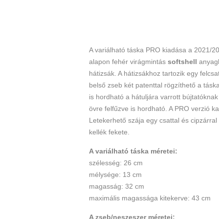
A variálható táska PRO kiadása a 2021/2022
alapon fehér virágmintás
softshell
anyagbó
hátizsák. A hátizsákhoz tartozik egy felcsa
belső zseb két patenttal rögzíthető a tás
is hordható a hátuljára varrott bújtatókn
övre felfűzve is hordható. A PRO verzió ka
Letekerhető szája egy csattal és cipzárral
kellék fekete.
A variálható táska méretei:
szélesség: 26 cm
mélysége: 13 cm
magasság: 32 cm
maximális magassága kitekerve: 43 cm
A zseb/neszeszer méretei: