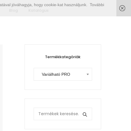
tával jóváhagyja, hogy cookie-kat használjunk.
További
Blog
Katalógus
Termékkategóriák
Variálható PRO
Search
for: