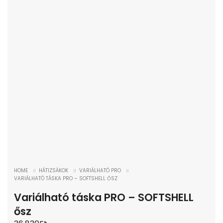
HOME
HÁTIZSÁKOK
VARIÁLHATÓ PRO
VARIÁLHATÓ TÁSKA PRO – SOFTSHELL ŐSZ
Variálható táska PRO – SOFTSHELL
ősz