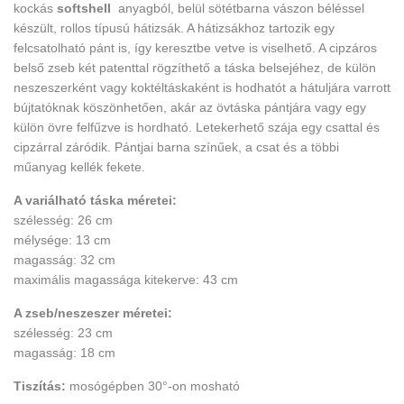
kockás
softshell
anyagból, belül sötétbarna vászon béléssel
készült, rollos típusú hátizsák. A hátizsákhoz tartozik egy
felcsatolható pánt is, így keresztbe vetve is viselhető. A cipzáros
belső zseb két patenttal rögzíthető a táska belsejéhez, de külön
neszeszerként vagy koktéltáskaként is hodhatót a hátuljára varrott
bújtatóknak köszönhetően, akár az övtáska pántjára vagy egy
külön övre felfűzve is hordható. Letekerhető szája egy csattal és
cipzárral záródik. Pántjai barna színűek, a csat és a többi
műanyag kellék fekete.
A variálható táska méretei:
szélesség: 26 cm
mélysége: 13 cm
magasság: 32 cm
maximális magassága kitekerve: 43 cm
A zseb/neszeszer méretei:
szélesség: 23 cm
magasság: 18 cm
Tiszítás:
mosógépben 30°-on mosható