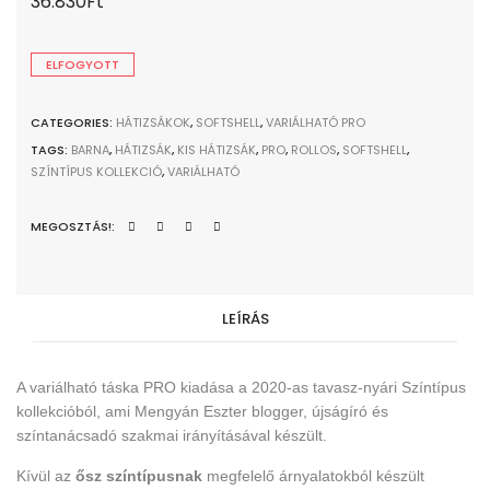
36.830
Ft
ELFOGYOTT
CATEGORIES:
HÁTIZSÁKOK
,
SOFTSHELL
,
VARIÁLHATÓ PRO
TAGS:
BARNA
,
HÁTIZSÁK
,
KIS HÁTIZSÁK
,
PRO
,
ROLLOS
,
SOFTSHELL
,
SZÍNTÍPUS KOLLEKCIÓ
,
VARIÁLHATÓ
MEGOSZTÁS!:
LEÍRÁS
A variálható táska PRO kiadása a 2020-as tavasz-nyári Színtípus
kollekcióból, ami Mengyán Eszter blogger, újságíró és
színtanácsadó szakmai irányításával készült.
Kívül az
ősz színtípusnak
megfelelő árnyalatokból készült