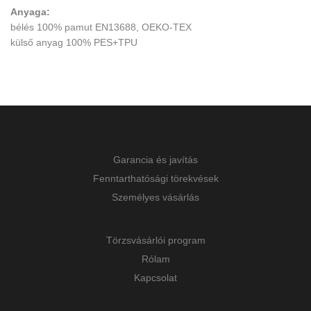
Anyaga:
bélés 100% pamut EN13688, OEKO-TEX
külső anyag 100% PES+TPU
Garancia és javítás
Fenntarthatósági törekvések
Személyes vásárlás
Törzsvásárlói program
Rólam
Kapcsolat