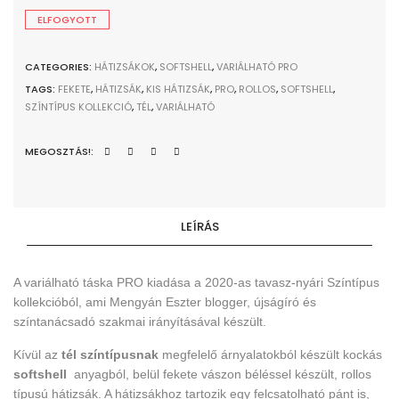
ELFOGYOTT
CATEGORIES:
HÁTIZSÁKOK
,
SOFTSHELL
,
VARIÁLHATÓ PRO
TAGS:
FEKETE
,
HÁTIZSÁK
,
KIS HÁTIZSÁK
,
PRO
,
ROLLOS
,
SOFTSHELL
,
SZÍNTÍPUS KOLLEKCIÓ
,
TÉL
,
VARIÁLHATÓ
MEGOSZTÁS!:
LEÍRÁS
A variálható táska PRO kiadása a 2020-as tavasz-nyári Színtípus
kollekcióból, ami Mengyán Eszter blogger, újságíró és
színtanácsadó szakmai irányításával készült.
Kívül az
tél színtípusnak
megfelelő árnyalatokból készült kockás
softshell
anyagból, belül fekete vászon béléssel készült, rollos
típusú hátizsák. A hátizsákhoz tartozik egy felcsatolható pánt is,