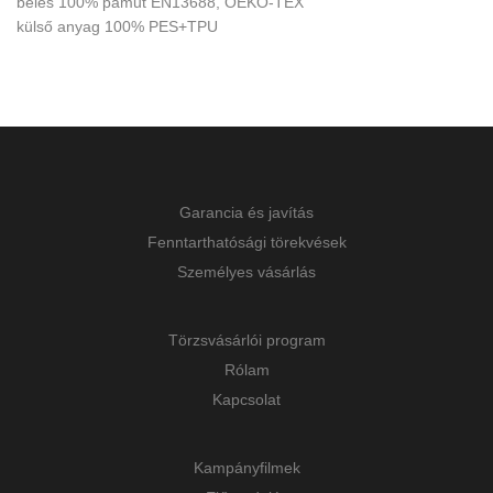
bélés 100% pamut EN13688, OEKO-TEX
külső anyag 100% PES+TPU
Garancia és javítás
Fenntarthatósági törekvések
Személyes vásárlás
Törzsvásárlói program
Rólam
Kapcsolat
Kampányfilmek