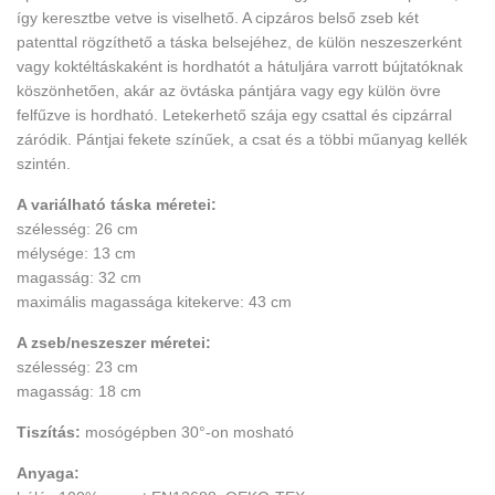
így keresztbe vetve is viselhető. A cipzáros belső zseb két
patenttal rögzíthető a táska belsejéhez, de külön neszeszerként
vagy koktéltáskaként is hordhatót a hátuljára varrott bújtatóknak
köszönhetően, akár az övtáska pántjára vagy egy külön övre
felfűzve is hordható. Letekerhető szája egy csattal és cipzárral
záródik. Pántjai fekete színűek, a csat és a többi műanyag kellék
szintén.
A variálható táska méretei:
szélesség: 26 cm
mélysége: 13 cm
magasság: 32 cm
maximális magassága kitekerve: 43 cm
A zseb/neszeszer méretei:
szélesség: 23 cm
magasság: 18 cm
Tiszítás:
mosógépben 30°-on mosható
Anyaga: