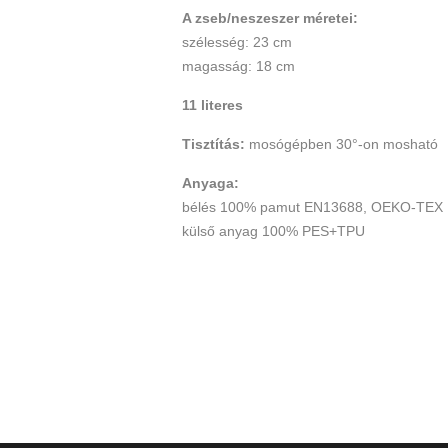
A zseb/neszeszer méretei:
szélesség: 23 cm
magasság: 18 cm
11 literes
Tisztítás:
mosógépben 30°-on mosható
Anyaga:
bélés 100% pamut EN13688, OEKO-TEX
külső anyag 100% PES+TPU