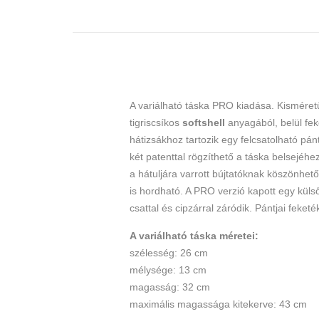
A variálható táska PRO kiadása. Kisméret
tigriscsíkos
softshell
anyagából
,
belül fek
hátizsákhoz tartozik egy felcsatolható pánt
két patenttal rögzíthető a táska belsejéh
a hátuljára varrott bújtatóknak köszönhet
is hordható. A PRO verzió kapott egy külső
csattal és cipzárral záródik. Pántjai feket
A variálható táska méretei:
szélesség: 26 cm
mélysége: 13 cm
magasság: 32 cm
maximális magassága kitekerve: 43 cm