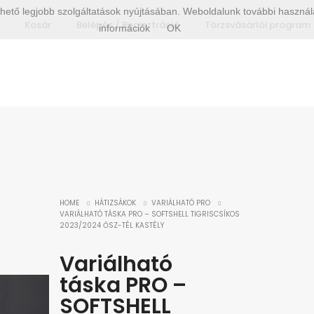
hető legjobb szolgáltatások nyújtásában. Weboldalunk további használa
Kosár
Belépés / Regisztráció
Törzsvásárlói program
információk
OK
HOME
HÁTIZSÁKOK
VARIÁLHATÓ PRO
VARIÁLHATÓ TÁSKA PRO – SOFTSHELL TIGRISCSÍKOS
2023/2024 ŐSZ-TÉL KASTÉLY
Variálható
táska PRO –
SOFTSHELL