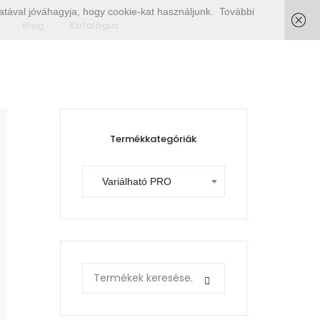
tával jóváhagyja, hogy cookie-kat használjunk.
További
Blog
Katalógus
Termékkategóriák
Variálható PRO
Search
for: