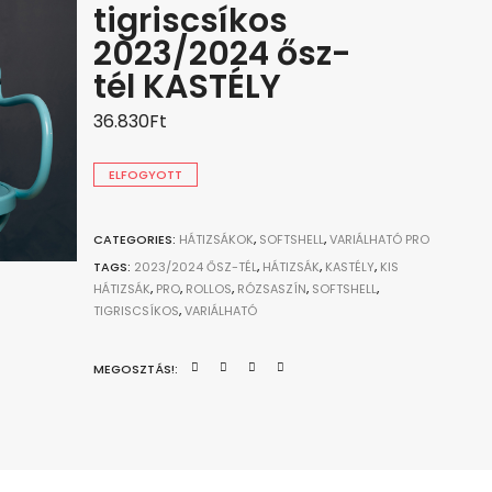
tigriscsíkos
2023/2024 ősz-
tél KASTÉLY
36.830
Ft
ELFOGYOTT
CATEGORIES:
HÁTIZSÁKOK
,
SOFTSHELL
,
VARIÁLHATÓ PRO
TAGS:
2023/2024 ŐSZ-TÉL
,
HÁTIZSÁK
,
KASTÉLY
,
KIS
HÁTIZSÁK
,
PRO
,
ROLLOS
,
RÓZSASZÍN
,
SOFTSHELL
,
TIGRISCSÍKOS
,
VARIÁLHATÓ
MEGOSZTÁS!: