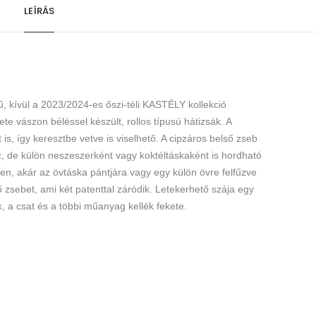
LEÍRÁS
ű, k
ívül a 2023/2024-es őszi-téli KASTÉLY kollekció
ete vászon béléssel készült, rollos típusú hátizsák. A
 is, így keresztbe vetve is viselhető. A cipzáros belső zseb
ez, de külön neszeszerként vagy koktéltáskaként is hordható
ően, akár az övtáska pántjára vagy egy külön övre felfűzve
 zsebet, ami két patenttal záródik. Letekerhető szája egy
ék, a csat és a többi műanyag kellék fekete.