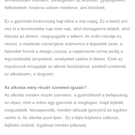
felfedeztem; kíváncsi voltam mindenre, ami körülvett.
Ez a gyermeki kíváncsiság hajt előre a mai napig. Ez a belső erő
visz ki a természetbe nap mint nap, ahol önmagamra találok, ahol
kitisztul az elmém, megnyugszik a lelkem. Az erdő csöndje és
neszei, a madarak csicsergése számomra a legszebb zene, a
falevelek formái a design csúcsa, a naplemente színei pedig a
legcsodásabb árnyalatok, amelyeket valaha is láttam. Ezek az
impulzusok mozgatják az alkotói fantáziámat, ezekből születnek
az alkotásaim, a tárgyaim.
Az alkotás mely részét szereted igazán?
Az alkotás minden részét szeretem, a gyötrődéstől a befejezésig,
ez olyan, mint a mikor egy gyermek is megfogan, majd fejlődik,
megszületik, felcseperedik, minden időszak gyönyörű és egyben
nehéz is. Az alkotás pont ilyen. Ez a fajta folytonos változás,
fejlődés motivál. Izgalmas minden pillanata.