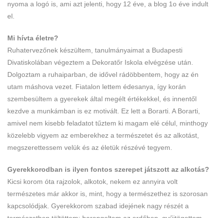
nyoma a logó is, ami azt jelenti, hogy 12 éve, a blog 1o éve indult
el.
Mi hívta életre?
Ruhatervezőnek készültem, tanulmányaimat a Budapesti
Divatiskolában végeztem a Dekoratőr Iskola elvégzése után.
Dolgoztam a ruhaiparban, de idővel rádöbbentem, hogy az én
utam máshova vezet. Fiatalon lettem édesanya, így korán
szembesültem a gyerekek által megélt értékekkel, és innentől
kezdve a munkámban is ez motivált. Ez lett a Borarti. A Borarti,
amivel nem kisebb feladatot tűztem ki magam elé célul, minthogy
közelebb vigyem az emberekhez a természetet és az alkotást,
megszerettessem velük és az életük részévé tegyem.
Gyerekkorodban is ilyen fontos szerepet játszott az alkotás?
Kicsi korom óta rajzolok, alkotok, nekem ez annyira volt
természetes már akkor is, mint, hogy a természethez is szorosan
kapcsolódjak. Gyerekkorom szabad idejének nagy részét a
természetben töltöttem: barangoltam az erdőben, gyűjtögettem,