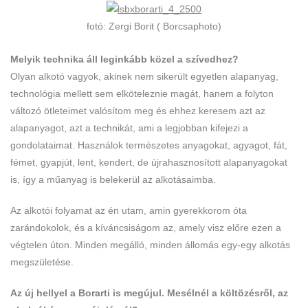
fotó: Zergi Borit ( Borcsaphoto)
Melyik technika áll leginkább közel a szívedhez?
Olyan alkotó vagyok, akinek nem sikerült egyetlen alapanyag,
technológia mellett sem elköteleznie magát, hanem a folyton
változó ötleteimet valósítom meg és ehhez keresem azt az
alapanyagot, azt a technikát, ami a legjobban kifejezi a
gondolataimat. Használok természetes anyagokat, agyagot, fát,
fémet, gyapjút, lent, kendert, de újrahasznosított alapanyagokat
is, így a műanyag is belekerül az alkotásaimba.
Az alkotói folyamat az én utam, amin gyerekkorom óta
zarándokolok, és a kíváncsiságom az, amely visz előre ezen a
végtelen úton. Minden megálló, minden állomás egy-egy alkotás
megszületése.
Az új hellyel a Borarti is megújul. Mesélnél a költözésről, az