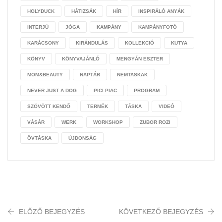
HOLYDUCK
HÁTIZSÁK
HÍR
INSPIRÁLÓ ANYÁK
INTERJÚ
JÓGA
KAMPÁNY
KAMPÁNYFOTÓ
KARÁCSONY
KIRÁNDULÁS
KOLLEKCIÓ
KUTYA
KÖNYV
KÖNYVAJÁNLÓ
MENGYÁN ESZTER
MOM&BEAUTY
NAPTÁR
NEMTASKAK
NEVER JUST A DOG
PICI PIAC
PROGRAM
SZÖVÖTT KENDŐ
TERMÉK
TÁSKA
VIDEÓ
VÁSÁR
WERK
WORKSHOP
ZUBOR ROZI
ÖVTÁSKA
ÚJDONSÁG
ELŐZŐ BEJEGYZÉS
KÖVETKEZŐ BEJEGYZÉS