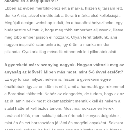
okokról és a megújulásról?
Ebben az évben mérföldkőhöz ért a márka, hiszen új társam lett,
Benke Anita, akivel elindítottuk a Borarti márka első kollekcióját.
Megújult design, webshop indult, és a budaörsi helyszíneket egy
budapestire váltottuk, hogy még több emberhez eljussunk, illetve
még több ember jusson el hozzánk. Olyan teret találtunk, ami
nagyon inspiráló számunkra is, így öröm a munka minden
pillanata. Gyakorlatilag második otthonunk lett pillanatok alatt.
A gyerekeid már viszonylag nagyok. Hogyan változik meg az
anyaság az idővel? Miben más most, mint 5-8 évvel ezelőtt?
Ez egy furcsa helyzet nekem is, hiszen a gyerekeim egyre
önállóbbak, így az én időm is nőtt, amit a harmadik gyerekemmel
a Borartival tölthetek. Nehéz az elengedés, de tudom, hogy ez az
az út, amin nekik most kiskamaszként menniük kell és nekem a
stabil hátteret kell biztosítanom. Most már sokszor én kérek
tanácsot tőlük, mert sokkal jobban értenek bizonyos dolgokhoz,
mint én és ezt borzasztóan jó látni és megélni anyaként. Sokszor
segítenek nekem, ha kell és erre nagyon büszke vagyok, hiszen