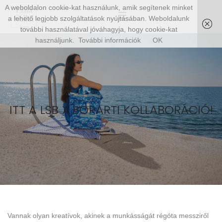
A weboldalon cookie-kat használunk, amik segítenek minket
a lehető legjobb szolgáltatások nyújtásában. Weboldalunk
további használatával jóváhagyja, hogy cookie-kat
használjunk.
További információk
OK
ITT A LSB X BORARTI KOLLABORÁCIÓ!
Vannak olyan kreatívok, akinek a munkásságát régóta messziről