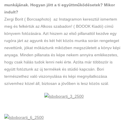
munkájának. Hogyan jött a ti együttműködésetek? Mikor
indult?
Zergi Borit ( Borcsaphoto) az Instagramon keresztül ismertem
meg és felkértük az Alkoss szabadon! ( BOOOK Kiadó) című
könyvem fotózására. Azt hiszem az első pillanattól kezdve egy
rugóra járt az agyunk és két hét közös munka során rengeteget
nevettünk, jókat mókáztunk miközben megszületett a könyv képi
anyaga. Minden pillanata és képe nekem annyira emlékezetes,
hogy csak hálás tudok lenni neki érte. Azóta már többször is
együtt fotóztunk az új termékek és stúdió kapcsán. Bori
természethez való viszonyulása és képi megnyilatkozása
szívemhez közel áll, biztosan a jövőben is lesz közös szál.