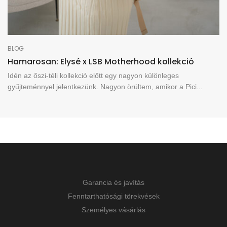
BLOG
Hamarosan: Elysé x LSB Motherhood kollekció
Idén az őszi-téli kollekció előtt egy nagyon különleges
gyűjteménnyel jelentkezünk. Nagyon örültem, amikor a Pici...
Garancia és javítás
Fenntarthatósági törekvések
Személyes vásárlás