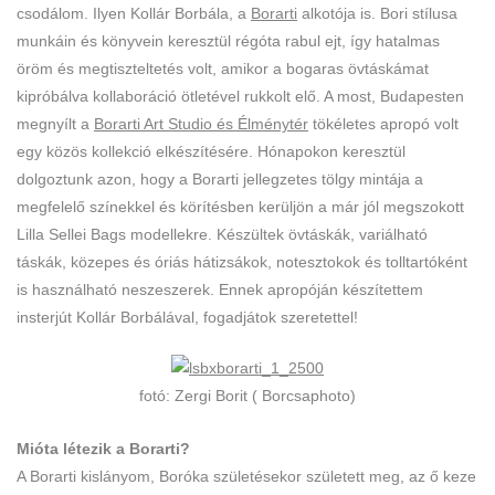
csodálom. Ilyen Kollár Borbála, a
Borarti
alkotója is. Bori stílusa
munkáin és könyvein keresztül régóta rabul ejt, így hatalmas
öröm és megtiszteltetés volt, amikor a bogaras övtáskámat
kipróbálva kollaboráció ötletével rukkolt elő. A most, Budapesten
megnyílt a
Borarti Art Studio és Élménytér
tökéletes apropó volt
egy közös kollekció elkészítésére. Hónapokon keresztül
dolgoztunk azon, hogy a Borarti jellegzetes tölgy mintája a
megfelelő színekkel és körítésben kerüljön a már jól megszokott
Lilla Sellei Bags modellekre. Készültek övtáskák, variálható
táskák, közepes és óriás hátizsákok, notesztokok és tolltartóként
is használható neszeszerek. Ennek apropóján készítettem
insterjút Kollár Borbálával, fogadjátok szeretettel!
fotó: Zergi Borit ( Borcsaphoto)
Mióta létezik a Borarti?
A Borarti kislányom, Boróka születésekor született meg, az ő keze