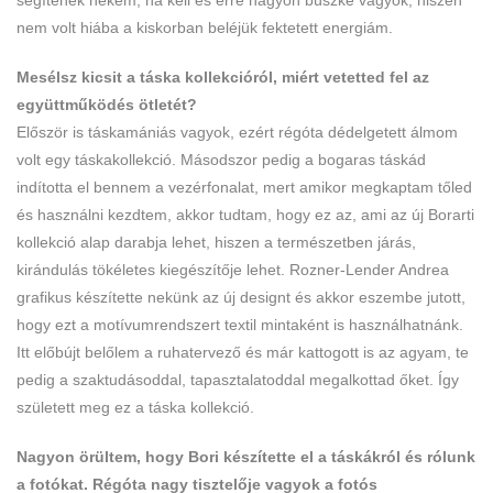
nem volt hiába a kiskorban beléjük fektetett energiám.
Mesélsz kicsit a táska kollekcióról, miért vetetted fel az
együttműködés ötletét?
Először is táskamániás vagyok, ezért régóta dédelgetett álmom
volt egy táskakollekció. Másodszor pedig a bogaras táskád
indította el bennem a vezérfonalat, mert amikor megkaptam tőled
és használni kezdtem, akkor tudtam, hogy ez az, ami az új Borarti
kollekció alap darabja lehet, hiszen a természetben járás,
kirándulás tökéletes kiegészítője lehet. Rozner-Lender Andrea
grafikus készítette nekünk az új designt és akkor eszembe jutott,
hogy ezt a motívumrendszert textil mintaként is használhatnánk.
Itt előbújt belőlem a ruhatervező és már kattogott is az agyam, te
pedig a szaktudásoddal, tapasztalatoddal megalkottad őket. Így
született meg ez a táska kollekció.
Nagyon örültem, hogy Bori készítette el a táskákról és rólunk
a fotókat. Régóta nagy tisztelője vagyok a fotós